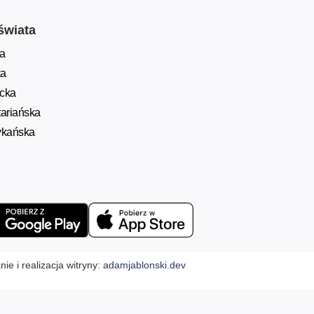
świata
a
ka
ycka
ariańska
ykańska
ie i realizacja witryny:
adamjablonski.dev