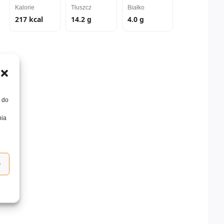
Kalorie
Tłuszcz
Białko
217 kcal
14.2 g
4.0 g
, do
nia
e