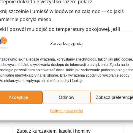
astępnie dokładnie wszystko razem połącz.
ij szczelnie i umieść w lodówce na całą noc — co jakiś
omiernie pokryła mięso.
ki i pozwól mu dojść do temperatury pokojowej. Jeśli
ia, wlej marynatę do rondelka i zagotuj ją porządnie
Zarządzaj zgodą
 bezpieczeństwa.
lowym lub gazowym przez 6–10 minut z każdej strony,
 zapewnić jak najlepsze wrażenia, korzystamy z technologii, takich jak pliki cookie
co jakiś czas smarować mięso przegotowaną marynatą.
echowywania i/lub uzyskiwania dostępu do informacji o urządzeniu. Zgoda na te
hnologie pozwoli nam przetwarzać dane, takie jak zachowanie podczas przegląda
edzeniem i zamrozić, wymieszaj marynatę w dużej
 unikalne identyfikatory na tej stronie. Brak wyrażenia zgody lub wycofanie zgody
zelnie zamknij i wstaw do zamrażarki. Kiedy chcesz go
e niekorzystnie wpłynąć na niektóre cechy i funkcje.
stępnie grilluj tak jak opisano powyżej.
Akceptuję
Odmów
Zobacz preferencj
ne przepisy
Polityka prywatności
Zupa z kurczakiem, fasolą i hominy