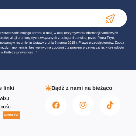
przetwarzanie mojego adresu e-mail, w celu otrzymywania informacji handlowych
ursów, akcji promocyjnych związanych z usługami serwisu, przez Piotra Fryc,
onowaną w rozumieniu Ustawy z dnia 6 marca 2018 r. Prawo przedsiębiorców. Zgoda
w każdym momencie, bez wpływu na zgodność z prawem przetwarzania, które odbyło
w Polityce prywatności. ‘’
 linki
Bądź z nami na bieżąco
wisu
tności
NOWOŚĆ