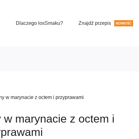
?
Dlaczego losSmaku?
Znajdź przepis
NOWOŚĆ
ny w marynacie z octem i przyprawami
y w marynacie z octem i
yprawami