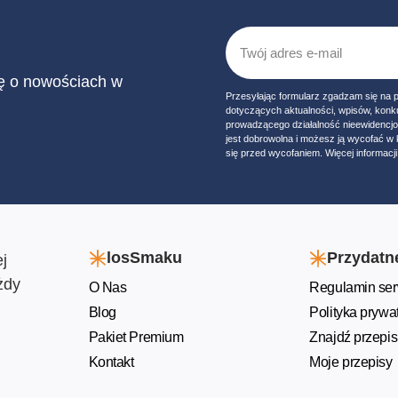
ię o nowościach w
Przesyłając formularz zgadzam się na 
dotyczących aktualności, wpisów, konk
prowadzącego działalność nieewidencj
jest dobrowolna i możesz ją wycofać 
się przed wycofaniem. Więcej informacji 
losSmaku
Przydatne
j
żdy
O Nas
Regulamin ser
Blog
Polityka prywa
Pakiet Premium
Znajdź przepis
Kontakt
Moje przepisy