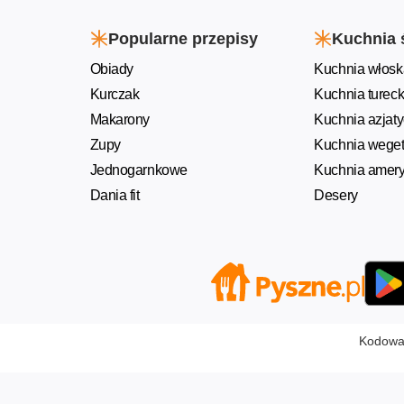
Popularne przepisy
Kuchnia 
Obiady
Kuchnia włosk
Kurczak
Kuchnia turec
Makarony
Kuchnia azjat
Zupy
Kuchnia weget
Jednogarnkowe
Kuchnia amer
Dania fit
Desery
Kodowan