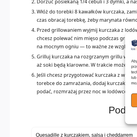
Dorzuć posiekaną 1/4 cebuli i 3 dymki, a n
Włóż do torebki 8 kawałków kurczaka, zamkn
czas obracaj torebkę, żeby marynata równ
Przed grillowaniem wyjmij kurczaka z lodów
chcesz polewać nim mięso podczas grillowan
na mocnym ogniu — to ważne ze względów
Grilluj kurczaka na rozgrzanym grillu węg
Aby
aż soki będą klarowne. W trakcie możesz 
prz
tec
Jeśli chcesz przygotować kurczaka z wyprz
lub
torebce do zamrażania, dodaj kurczaka, szc
moż
podać, rozmrażaj przez noc w lodówce, a na
Podob
Quesadille z kurczakiem, salsą i cheddarrem