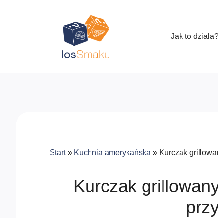
Jak to działa
Start
»
Kuchnia amerykańska
»
Kurczak grillowa
Kurczak grillowan
prz