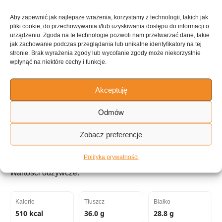
Aby zapewnić jak najlepsze wrażenia, korzystamy z technologii, takich jak
pliki cookie, do przechowywania i/lub uzyskiwania dostępu do informacji o
ILOŚĆ PORCJI
urządzeniu. Zgoda na te technologie pozwoli nam przetwarzać dane, takie
jak zachowanie podczas przeglądania lub unikalne identyfikatory na tej
~6 porcji
stronie. Brak wyrażenia zgody lub wycofanie zgody może niekorzystnie
wpłynąć na niektóre cechy i funkcje.
Tagi:
Akceptuję
Danie jednogarnkowe
Pierś z kurczaka
Kurczak
Odmów
Wieprzowina
Drób
Mięso
Dla dzieci
Zobacz preferencje
Na pracujący dzień
Łatwe
Niedrogie
Polityka prywatności
Wartości odżywcze:
Kalorie
Tłuszcz
Białko
510 kcal
36.0 g
28.8 g