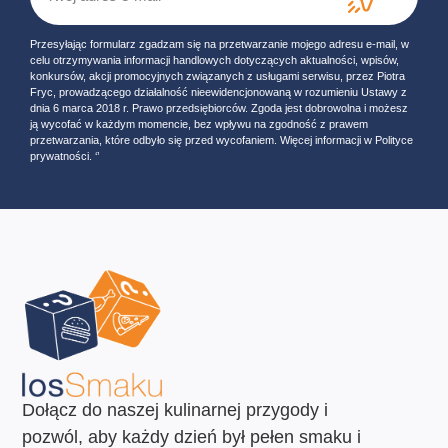
Przesyłając formularz zgadzam się na przetwarzanie mojego adresu e-mail, w
celu otrzymywania informacji handlowych dotyczących aktualności, wpisów,
konkursów, akcji promocyjnych związanych z usługami serwisu, przez Piotra
Fryc, prowadzącego działalność nieewidencjonowaną w rozumieniu Ustawy z
dnia 6 marca 2018 r. Prawo przedsiębiorców. Zgoda jest dobrowolna i możesz
ją wycofać w każdym momencie, bez wpływu na zgodność z prawem
przetwarzania, które odbyło się przed wycofaniem. Więcej informacji w Polityce
prywatności. ‘’
Dołącz do naszej kulinarnej przygody i
pozwól, aby każdy dzień był pełen smaku i