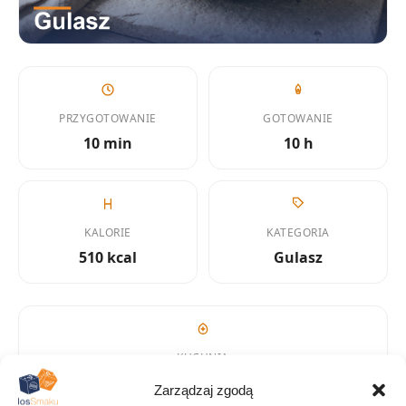
PRZYGOTOWANIE
GOTOWANIE
10 min
10 h
KALORIE
KATEGORIA
510 kcal
Gulasz
KUCHNIA
Amerykańska
Zarządzaj zgodą