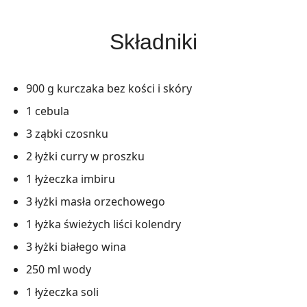
Składniki
900 g kurczaka bez kości i skóry
1 cebula
3 ząbki czosnku
2 łyżki curry w proszku
1 łyżeczka imbiru
3 łyżki masła orzechowego
1 łyżka świeżych liści kolendry
3 łyżki białego wina
250 ml wody
1 łyżeczka soli