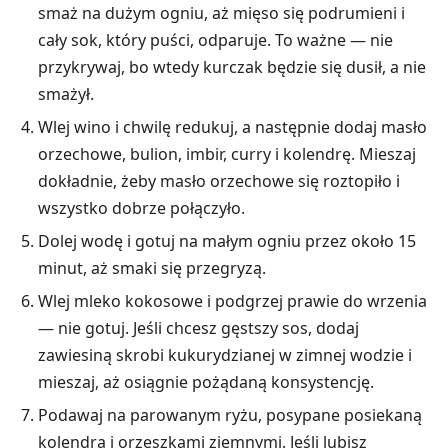
smaż na dużym ogniu, aż mięso się podrumieni i
cały sok, który puści, odparuje. To ważne — nie
przykrywaj, bo wtedy kurczak będzie się dusił, a nie
smażył.
Wlej wino i chwilę redukuj, a następnie dodaj masło
orzechowe, bulion, imbir, curry i kolendrę. Mieszaj
dokładnie, żeby masło orzechowe się roztopiło i
wszystko dobrze połączyło.
Dolej wodę i gotuj na małym ogniu przez około 15
minut, aż smaki się przegryzą.
Wlej mleko kokosowe i podgrzej prawie do wrzenia
— nie gotuj. Jeśli chcesz gęstszy sos, dodaj
zawiesiną skrobi kukurydzianej w zimnej wodzie i
mieszaj, aż osiągnie pożądaną konsystencję.
Podawaj na parowanym ryżu, posypane posiekaną
kolendrą i orzeszkami ziemnymi. Jeśli lubisz