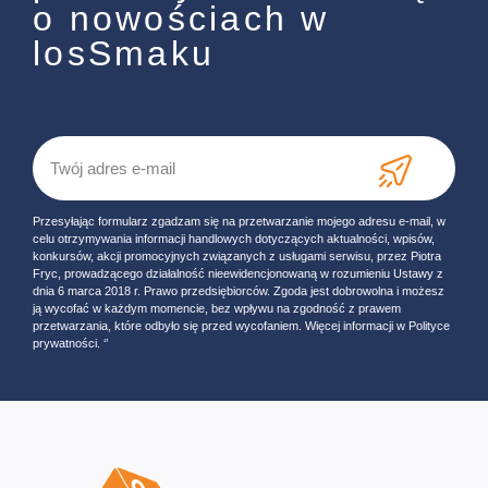
o nowościach w
losSmaku
Przesyłając formularz zgadzam się na przetwarzanie mojego adresu e-mail, w
celu otrzymywania informacji handlowych dotyczących aktualności, wpisów,
konkursów, akcji promocyjnych związanych z usługami serwisu, przez Piotra
Fryc, prowadzącego działalność nieewidencjonowaną w rozumieniu Ustawy z
dnia 6 marca 2018 r. Prawo przedsiębiorców. Zgoda jest dobrowolna i możesz
ją wycofać w każdym momencie, bez wpływu na zgodność z prawem
przetwarzania, które odbyło się przed wycofaniem. Więcej informacji w Polityce
prywatności. ‘’