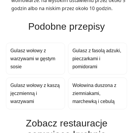
wolnowarze: na wysokim ustawieniu przez około 5
godzin albo na niskim przez około 10 godzin.
Podobne przepisy
Gulasz wołowy z
Gulasz z fasolą adzuki,
warzywami w gęstym
pieczarkami i
sosie
pomidorami
Gulasz wołowy z kaszą
Wołowina duszona z
jęczmienną i
ziemniakami,
warzywami
marchewką i cebulą
Zobacz restauracje