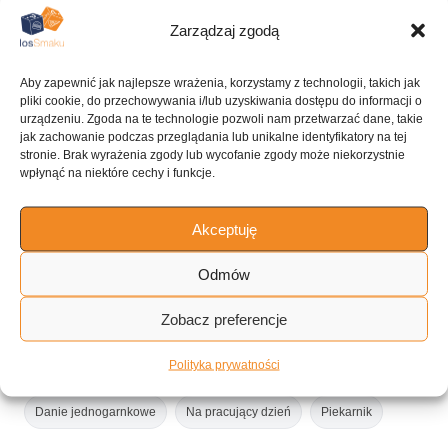
KALORIE
KATEGORIA
510 kcal
Gulasz
Zarządzaj zgodą
Aby zapewnić jak najlepsze wrażenia, korzystamy z technologii, takich jak
pliki cookie, do przechowywania i/lub uzyskiwania dostępu do informacji o
urządzeniu. Zgoda na te technologie pozwoli nam przetwarzać dane, takie
jak zachowanie podczas przeglądania lub unikalne identyfikatory na tej
KUCHNIA
stronie. Brak wyrażenia zgody lub wycofanie zgody może niekorzystnie
Amerykańska
wpłynąć na niektóre cechy i funkcje.
Akceptuję
ILOŚĆ PORCJI
Odmów
~4 porcje
Zobacz preferencje
Tagi:
Polityka prywatności
Danie jednogarnkowe
Na pracujący dzień
Piekarnik