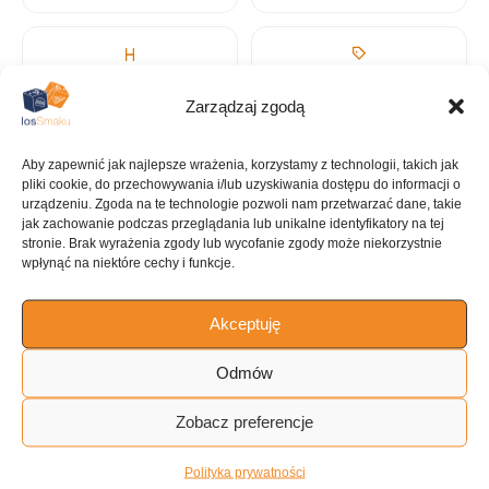
KALORIE
KATEGORIA
Zarządzaj zgodą
228 kcal
Ciastka krojone
Aby zapewnić jak najlepsze wrażenia, korzystamy z technologii, takich jak
pliki cookie, do przechowywania i/lub uzyskiwania dostępu do informacji o
urządzeniu. Zgoda na te technologie pozwoli nam przetwarzać dane, takie
jak zachowanie podczas przeglądania lub unikalne identyfikatory na tej
KUCHNIA
stronie. Brak wyrażenia zgody lub wycofanie zgody może niekorzystnie
wpłynąć na niektóre cechy i funkcje.
Desery
Akceptuję
Odmów
ILOŚĆ PORCJI
12 porcji
Zobacz preferencje
Polityka prywatności
Tagi: