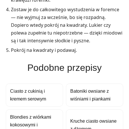
krawędzi foremki.
Zostaw je do całkowitego wystudzenia w foremce
— nie wyjmuj za wcześnie, bo się rozpadną.
Dopiero wtedy pokrój na kwadraty. Lukier czy
polewa zupełnie tu niepotrzebne — dzięki miodowi
są i tak intensywnie słodkie i pyszne.
Pokrój na kwadraty i podawaj.
Podobne przepisy
Ciasto z cukinią i
Batoniki owsiane z
kremem serowym
wiśniami i piankami
Blondies z wiórkami
Kruche ciasto owsiane
kokosowymi i
z dżemem