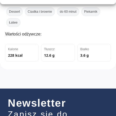
Dessert
Ciastka i brownie
do 60 minut
Piekarnik
Łatwe
Wartości odżywcze:
Kalorie
Tłuszcz
Białko
228 kcal
12.6 g
3.6 g
Newsletter
Zapisz się do