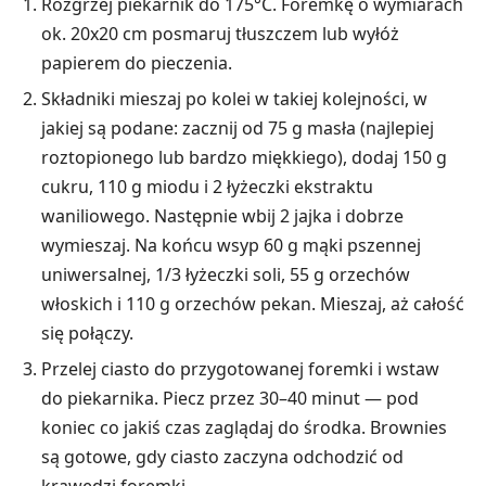
Rozgrzej piekarnik do 175°C. Foremkę o wymiarach
ok. 20x20 cm posmaruj tłuszczem lub wyłóż
papierem do pieczenia.
Składniki mieszaj po kolei w takiej kolejności, w
jakiej są podane: zacznij od 75 g masła (najlepiej
roztopionego lub bardzo miękkiego), dodaj 150 g
cukru, 110 g miodu i 2 łyżeczki ekstraktu
waniliowego. Następnie wbij 2 jajka i dobrze
wymieszaj. Na końcu wsyp 60 g mąki pszennej
uniwersalnej, 1/3 łyżeczki soli, 55 g orzechów
włoskich i 110 g orzechów pekan. Mieszaj, aż całość
się połączy.
Przelej ciasto do przygotowanej foremki i wstaw
do piekarnika. Piecz przez 30–40 minut — pod
koniec co jakiś czas zaglądaj do środka. Brownies
są gotowe, gdy ciasto zaczyna odchodzić od