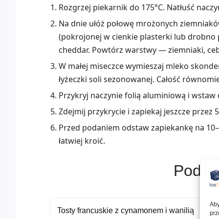
Rozgrzej piekarnik do 175°C. Natłuść nacz
Na dnie ułóż połowę mrożonych ziemniaków
(pokrojonej w cienkie plasterki lub drobno
cheddar. Powtórz warstwy — ziemniaki, cebu
W małej miseczce wymieszaj mleko skondens
łyżeczki soli sezonowanej. Całość równomie
Przykryj naczynie folią aluminiową i wstaw
Zdejmij przykrycie i zapiekaj jeszcze przez 
Przed podaniem odstaw zapiekankę na 10–1
łatwiej kroić.
Podob
Aby
Tosty francuskie z cynamonem i wanilią
prz