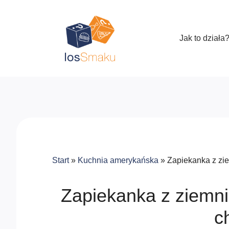
Jak to działa
Start
»
Kuchnia amerykańska
»
Zapiekanka z zi
Zapiekanka z ziemn
c