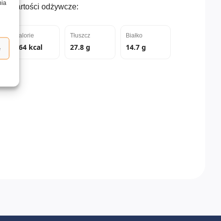
nia
Wartości odżywcze:
Kalorie
Tłuszcz
Białko
464 kcal
27.8 g
14.7 g
e