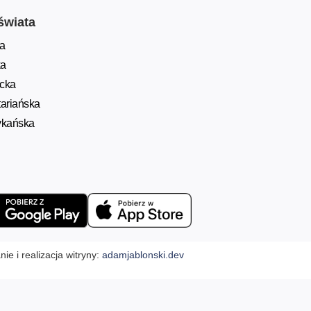
świata
a
ka
ycka
ariańska
ykańska
ie i realizacja witryny:
adamjablonski.dev