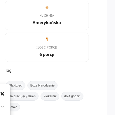
KUCHNIA
Amerykańska
ILOŚĆ PORCJI
6 porcji
Tagi:
Dla dzieci
Boże Narodzenie
Na pracujący dzień
Piekarnik
do 4 godzin
Łatwe
, do