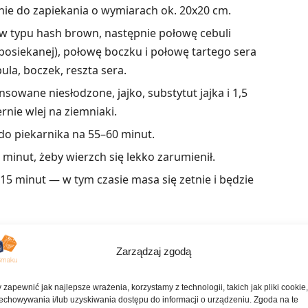
ynie do zapiekania o wymiarach ok. 20x20 cm.
 typu hash brown, następnie połowę cebuli
 posiekanej), połowę boczku i połowę tartego sera
la, boczek, reszta sera.
owane niesłodzone, jajko, substytut jajka i 1,5
rnie wlej na ziemniaki.
 do piekarnika na 55–60 minut.
5 minut, żeby wierzch się lekko zarumienił.
5 minut — w tym czasie masa się zetnie i będzie
ne przepisy
Zarządzaj zgodą
 zapewnić jak najlepsze wrażenia, korzystamy z technologii, takich jak pliki cookie
Puszyste pancakes na maśle i mleku
echowywania i/lub uzyskiwania dostępu do informacji o urządzeniu. Zgoda na te