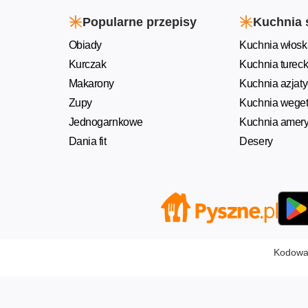
Popularne przepisy
Kuchnia 
Obiady
Kuchnia włosk
Kurczak
Kuchnia turec
Makarony
Kuchnia azjat
Zupy
Kuchnia weget
Jednogarnkowe
Kuchnia amer
Dania fit
Desery
Kodowan