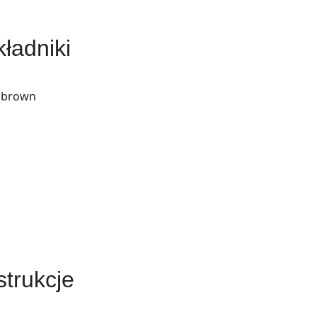
ładniki
h brown
strukcje