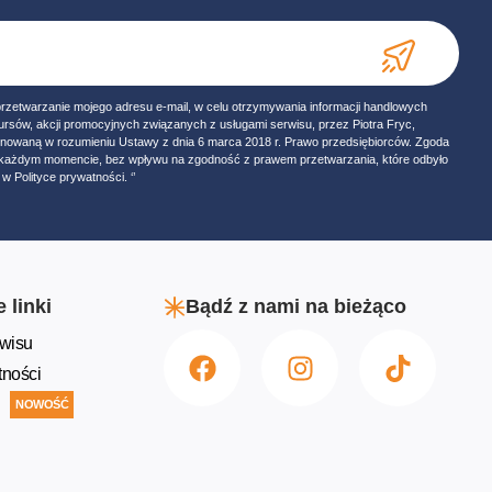
przetwarzanie mojego adresu e-mail, w celu otrzymywania informacji handlowych
ursów, akcji promocyjnych związanych z usługami serwisu, przez Piotra Fryc,
onowaną w rozumieniu Ustawy z dnia 6 marca 2018 r. Prawo przedsiębiorców. Zgoda
w każdym momencie, bez wpływu na zgodność z prawem przetwarzania, które odbyło
w Polityce prywatności. ‘’
 linki
Bądź z nami na bieżąco
wisu
tności
NOWOŚĆ