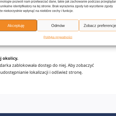
hnologie pozwoli nam przetwarzać dane, takie jak zachowanie podczas przegląda
 unikalne identyfikatory na tej stronie. Brak wyrażenia zgody lub wycofanie zgody
e niekorzystnie wpłynąć na niektóre cechy i funkcje.
ku
Marmolada z pomarańczy i cytryn
Akceptuję
Odmów
Zobacz preferencj
rwujące kuchnię amerykańska
Polityka prywatności
dostawą do domu
 okolicy.
lądarka zablokowała dostęp do niej. Aby zobaczyć
udostępnianie lokalizacji i odśwież stronę.