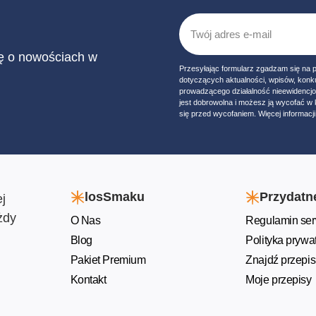
ię o nowościach w
Przesyłając formularz zgadzam się na 
dotyczących aktualności, wpisów, konk
prowadzącego działalność nieewidencj
jest dobrowolna i możesz ją wycofać 
się przed wycofaniem. Więcej informacji 
losSmaku
Przydatne
j
żdy
O Nas
Regulamin ser
Blog
Polityka prywa
Pakiet Premium
Znajdź przepis
Kontakt
Moje przepisy