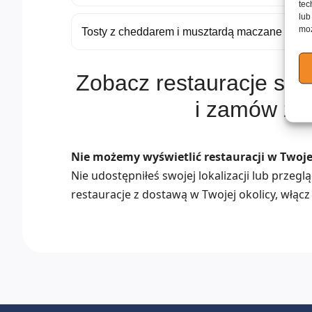
tec
lub
moż
Tosty z cheddarem i musztardą maczane w jaj
Zobacz restauracje se
i zamów z 
Nie możemy wyświetlić restauracji w Twojej
Nie udostępniłeś swojej lokalizacji lub przeg
restauracje z dostawą w Twojej okolicy, włącz 