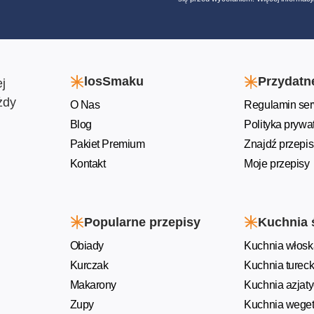
losSmaku
Przydatne
j
żdy
O Nas
Regulamin ser
Blog
Polityka prywa
Pakiet Premium
Znajdź przepis
Kontakt
Moje przepisy
Popularne przepisy
Kuchnia 
Obiady
Kuchnia włosk
Kurczak
Kuchnia turec
Makarony
Kuchnia azjat
Zupy
Kuchnia weget