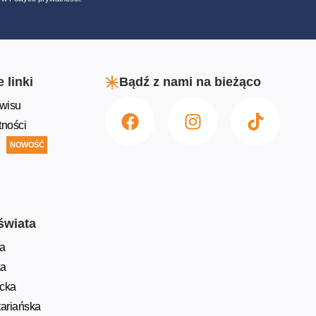
 linki
Bądź z nami na bieżąco
wisu
tności
NOWOŚĆ
świata
a
ka
ycka
ariańska