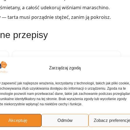
 śmietany, a całość udekoruj wiśniami maraschino.
— tarta musi porządnie stężeć, zanim ją pokroisz.
ne przepisy
Tarta cytrynowa z kremem i bitą śmietaną
Zarządzaj zgodą
 zapewnić jak najlepsze wrażenia, korzystamy z technologii, takich jak pliki cookie
Zapiekanka dyniowa z orzechami pekan i
echowywania i/lub uzyskiwania dostępu do informacji o urządzeniu. Zgoda na te
chrupiącą kruszonką
hnologie pozwoli nam przetwarzać dane, takie jak zachowanie podczas przegląda
 unikalne identyfikatory na tej stronie. Brak wyrażenia zgody lub wycofanie zgody
e niekorzystnie wpłynąć na niektóre cechy i funkcje.
erwujące kuchnię desery i
Akceptuję
Odmów
Zobacz preferencj
ostawą do domu