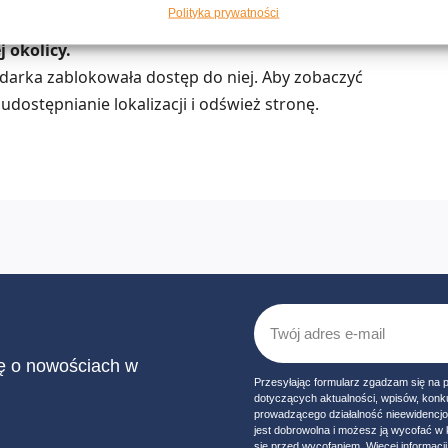
Polityka prywatności
 okolicy.
lądarka zablokowała dostęp do niej. Aby zobaczyć
udostępnianie lokalizacji i odśwież stronę.
ię o nowościach w
Przesyłając formularz zgadzam się na 
dotyczących aktualności, wpisów, konk
prowadzącego działalność nieewidencj
jest dobrowolna i możesz ją wycofać 
się przed wycofaniem. Więcej informacji 