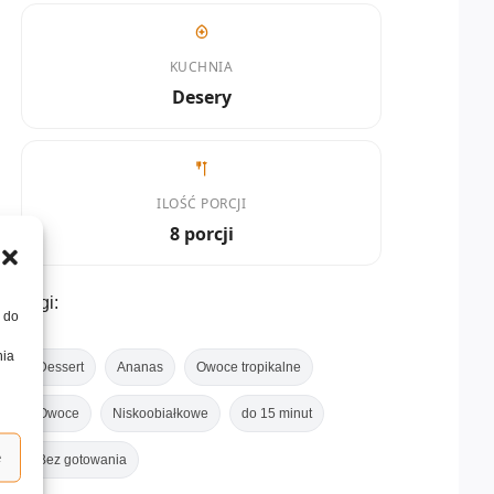
KUCHNIA
Desery
ILOŚĆ PORCJI
8 porcji
Tagi:
, do
nia
Dessert
Ananas
Owoce tropikalne
Owoce
Niskoobiałkowe
do 15 minut
e
Bez gotowania