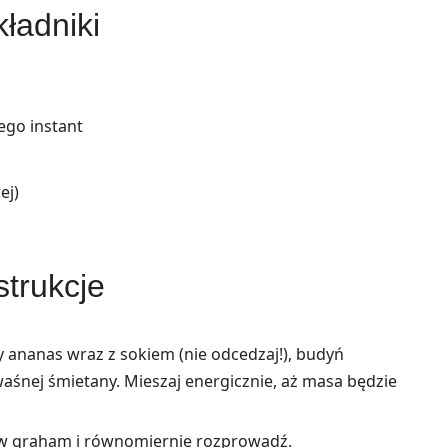
ładniki
ego instant
ej)
strukcje
ananas wraz z sokiem (nie odcedzaj!), budyń
kwaśnej śmietany. Mieszaj energicznie, aż masa będzie
w graham i równomiernie rozprowadź.