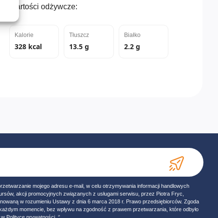
Wartości odżywcze:
Kalorie
Tłuszcz
Białko
328 kcal
13.5 g
2.2 g
przetwarzanie mojego adresu e-mail, w celu otrzymywania informacji handlowych
ursów, akcji promocyjnych związanych z usługami serwisu, przez Piotra Fryc,
onowaną w rozumieniu Ustawy z dnia 6 marca 2018 r. Prawo przedsiębiorców. Zgoda
w każdym momencie, bez wpływu na zgodność z prawem przetwarzania, które odbyło
w Polityce prywatności. ‘’