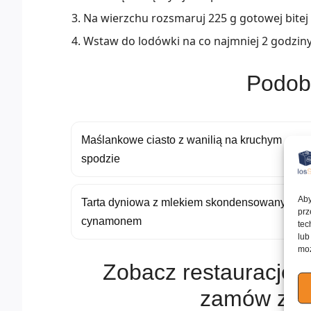
Na wierzchu rozsmaruj 225 g gotowej bitej
Wstaw do lodówki na co najmniej 2 godziny 
Podob
Maślankowe ciasto z wanilią na kruchym
spodzie
Aby
Tarta dyniowa z mlekiem skondensowanym i
prz
cynamonem
tec
lub
moż
Zobacz restauracje s
zamów z d