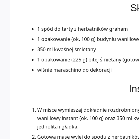
Sk
1 spód do tarty z herbatników graham
1 opakowanie (ok. 100 g) budyniu waniliow
350 ml kwaśnej śmietany
1 opakowanie (225 g) bitej śmietany (gotow
wiśnie maraschino do dekoracji
In
W misce wymieszaj dokładnie rozdrobniony 
waniliowy instant (ok. 100 g) oraz 350 ml 
jednolita i gładka.
Gotową masę wylej do spodu z herbatnikó