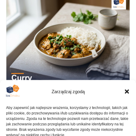
Zarządzaj zgodą
Aby zapewnić jak najlepsze wrażenia, korzystamy z technologii, takich jak
PRZYGOTOWANIE
GOTOWANIE
pliki cookie, do przechowywania i/lub uzyskiwania dostępu do informacji o
25 min
40 min
urządzeniu. Zgoda na te technologie pozwoli nam przetwarzać dane, takie
jak zachowanie podczas przeglądania lub unikalne identyfikatory na tej
stronie. Brak wyrażenia zgody lub wycofanie zgody może niekorzystnie
wpłynąć na niektóre cechy i funkcje.