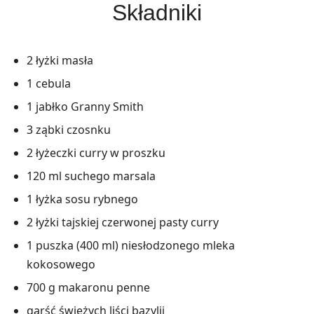
Składniki
2 łyżki masła
1 cebula
1 jabłko Granny Smith
3 ząbki czosnku
2 łyżeczki curry w proszku
120 ml suchego marsala
1 łyżka sosu rybnego
2 łyżki tajskiej czerwonej pasty curry
1 puszka (400 ml) niesłodzonego mleka
kokosowego
700 g makaronu penne
garść świeżych liści bazylii