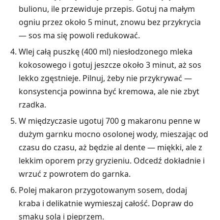
bulionu, ile przewiduje przepis. Gotuj na małym
ogniu przez około 5 minut, znowu bez przykrycia
— sos ma się powoli redukować.
Wlej całą puszkę (400 ml) niesłodzonego mleka
kokosowego i gotuj jeszcze około 3 minut, aż sos
lekko zgęstnieje. Pilnuj, żeby nie przykrywać —
konsystencja powinna być kremowa, ale nie zbyt
rzadka.
W międzyczasie ugotuj 700 g makaronu penne w
dużym garnku mocno osolonej wody, mieszając od
czasu do czasu, aż będzie al dente — miękki, ale z
lekkim oporem przy gryzieniu. Odcedź dokładnie i
wrzuć z powrotem do garnka.
Polej makaron przygotowanym sosem, dodaj
kraba i delikatnie wymieszaj całość. Dopraw do
smaku solą i pieprzem.