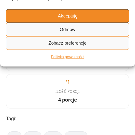
KALORIE
KATEGORIA
Akceptuję
568 kcal
Curry
Odmów
Zobacz preferencje
KUCHNIA
Polityka prywatności
Azjatycka
ILOŚĆ PORCJI
4 porcje
Tagi: