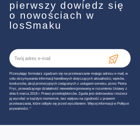
pierwszy dowiedz się
o nowościach w
losSmaku
Przesyłając formularz zgadzam się na przetwarzanie mojego adresu e-mail, w
celu otrzymywania informacji handlowych dotyczących aktualności, wpisów,
konkursów, akcji promocyjnych związanych z usługami serwisu, przez Piotra
Fryc, prowadzącego działalność nieewidencjonowaną w rozumieniu Ustawy z
dnia 6 marca 2018 r. Prawo przedsiębiorców. Zgoda jest dobrowolna i możesz
ją wycofać w każdym momencie, bez wpływu na zgodność z prawem
przetwarzania, które odbyło się przed wycofaniem. Więcej informacji w Polityce
prywatności. ‘’