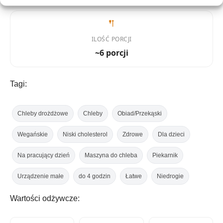
ILOŚĆ PORCJI
~6 porcji
Tagi:
Chleby drożdżowe
Chleby
Obiad/Przekąski
Wegańskie
Niski cholesterol
Zdrowe
Dla dzieci
Na pracujący dzień
Maszyna do chleba
Piekarnik
Urządzenie małe
do 4 godzin
Łatwe
Niedrogie
Wartości odżywcze: