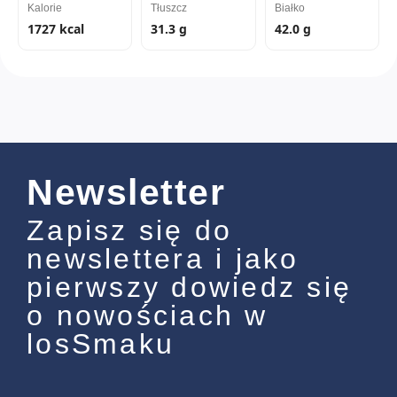
Kalorie
Tłuszcz
Białko
1727 kcal
31.3 g
42.0 g
Newsletter
Zapisz się do
newslettera i jako
pierwszy dowiedz się
o nowościach w
losSmaku