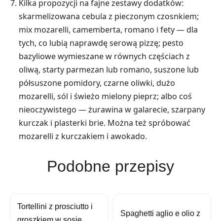
Kilka propozycji na fajne zestawy dodatków:
skarmelizowana cebula z pieczonym czosnkiem;
mix mozarelli, camemberta, romano i fety — dla
tych, co lubią naprawdę serową pizzę; pesto
bazyliowe wymieszane w równych częściach z
oliwą, starty parmezan lub romano, suszone lub
półsuszone pomidory, czarne oliwki, dużo
mozarelli, sól i świeżo mielony pieprz; albo coś
nieoczywistego — żurawina w galarecie, szarpany
kurczak i plasterki brie. Można też spróbować
mozarelli z kurczakiem i awokado.
Podobne przepisy
Tortellini z prosciutto i
Spaghetti aglio e olio z
groszkiem w sosie