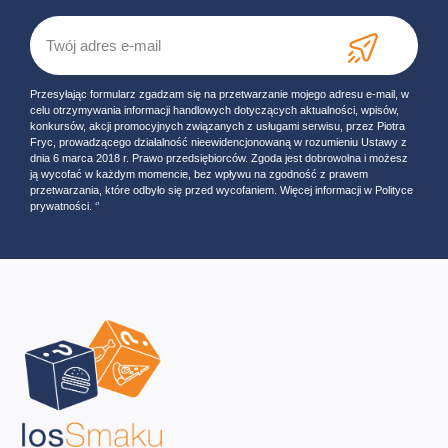
Przesyłając formularz zgadzam się na przetwarzanie mojego adresu e-mail, w
celu otrzymywania informacji handlowych dotyczących aktualności, wpisów,
konkursów, akcji promocyjnych związanych z usługami serwisu, przez Piotra
Fryc, prowadzącego działalność nieewidencjonowaną w rozumieniu Ustawy z
dnia 6 marca 2018 r. Prawo przedsiębiorców. Zgoda jest dobrowolna i możesz
ją wycofać w każdym momencie, bez wpływu na zgodność z prawem
przetwarzania, które odbyło się przed wycofaniem. Więcej informacji w Polityce
prywatności. ‘’