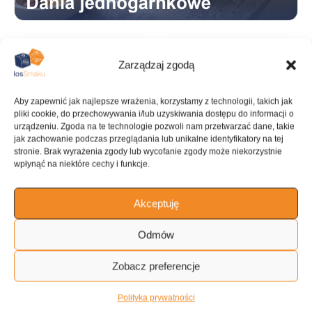
Zarządzaj zgodą
PRZYGOTOWANIE
GOTOWANIE
3 h
15 min
Aby zapewnić jak najlepsze wrażenia, korzystamy z technologii, takich jak
pliki cookie, do przechowywania i/lub uzyskiwania dostępu do informacji o
urządzeniu. Zgoda na te technologie pozwoli nam przetwarzać dane, takie
jak zachowanie podczas przeglądania lub unikalne identyfikatory na tej
stronie. Brak wyrażenia zgody lub wycofanie zgody może niekorzystnie
wpłynąć na niektóre cechy i funkcje.
KALORIE
KATEGORIA
1727 kcal
Dania
jednogarnkowe
Akceptuję
Odmów
Zobacz preferencje
KUCHNIA
Włoska
Polityka prywatności