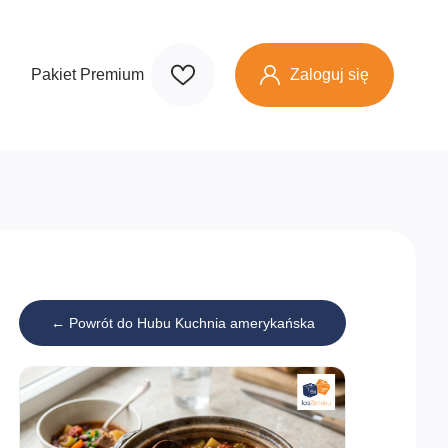
Zaloguj się
Pakiet Premium
← Powrót do Hubu Kuchnia amerykańska