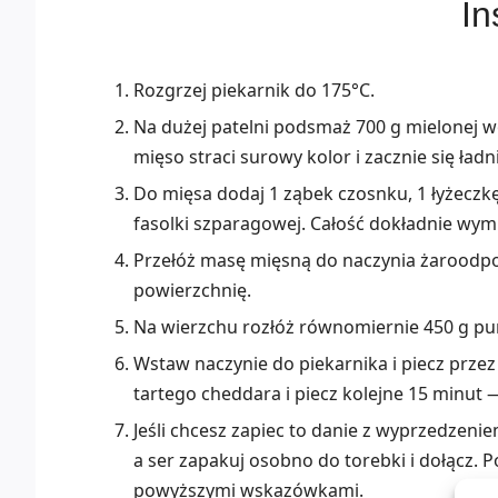
In
Rozgrzej piekarnik do 175°C.
Na dużej patelni podsmaż 700 g mielonej wo
mięso straci surowy kolor i zacznie się ładn
Do mięsa dodaj 1 ząbek czosnku, 1 łyżeczkę s
fasolki szparagowej. Całość dokładnie wymi
Przełóż masę mięsną do naczynia żaroodpor
powierzchnię.
Na wierzchu rozłóż równomiernie 450 g pu
Wstaw naczynie do piekarnika i piecz prze
tartego cheddara i piecz kolejne 15 minut —
Jeśli chcesz zapiec to danie z wyprzedzenie
a ser zapakuj osobno do torebki i dołącz. 
powyższymi wskazówkami.