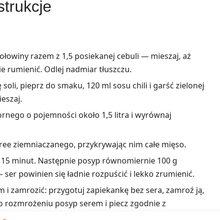
strukcje
łowiny razem z 1,5 posiekanej cebuli — mieszaj, aż
ie rumienić. Odlej nadmiar tłuszczu.
oli, pieprz do smaku, 120 ml sosu chili i garść zielonej
eszaj.
nego o pojemności około 1,5 litra i wyrównaj
ree ziemniaczanego, przykrywając nim całe mięso.
z 15 minut. Następnie posyp równomiernie 100 g
 ser powinien się ładnie rozpuścić i lekko zrumienić.
m i zamrozić: przygotuj zapiekankę bez sera, zamroź ją,
Po rozmrożeniu posyp serem i piecz zgodnie z