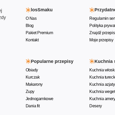
losSmaku
Przydatne
j
żdy
O Nas
Regulamin ser
Blog
Polityka prywa
Pakiet Premium
Znajdź przepis
Kontakt
Moje przepisy
Popularne przepisy
Kuchnia 
Obiady
Kuchnia włosk
Kurczak
Kuchnia turec
Makarony
Kuchnia azjat
Zupy
Kuchnia weget
Jednogarnkowe
Kuchnia amer
Dania fit
Desery