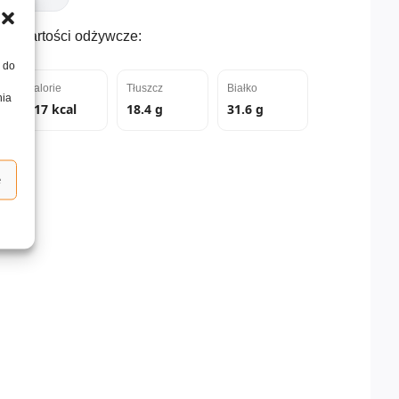
Wartości odżywcze:
, do
Kalorie
Tłuszcz
Białko
nia
417 kcal
18.4 g
31.6 g
e