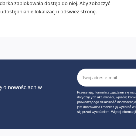
lądarka zablokowała dostęp do niej. Aby zobaczyć
udostępnianie lokalizacji i odśwież stronę.
ię o nowościach w
Przesyłając formularz zgadzam się na 
dotyczących aktualności, wpisów, konk
prowadzącego działalność nieewidencj
jest dobrowolna i możesz ją wycofać 
się przed wycofaniem. Więcej informacji 