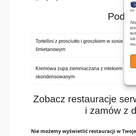
Podob
Aby
prz
tec
lub
Tortellini z prosciutto i groszkiem w sosie
moż
śmietanowym
Kremowa zupa ziemniaczana z mlekiem
skondensowanym
Zobacz restauracje se
i zamów z 
Nie możemy wyświetlić restauracji w Twojej