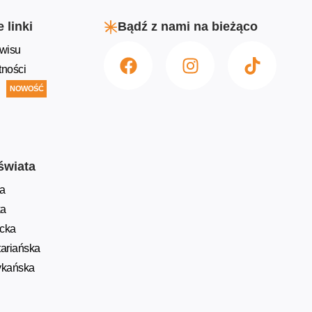
 linki
Bądź z nami na bieżąco
wisu
tności
NOWOŚĆ
świata
a
ka
ycka
ariańska
ykańska