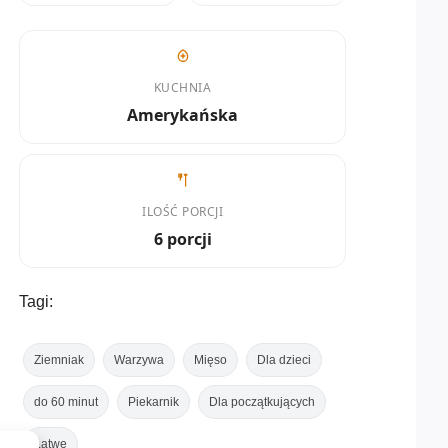
KUCHNIA
Amerykańska
ILOŚĆ PORCJI
6 porcji
Tagi:
Ziemniak
Warzywa
Mięso
Dla dzieci
do 60 minut
Piekarnik
Dla początkujących
Łatwe