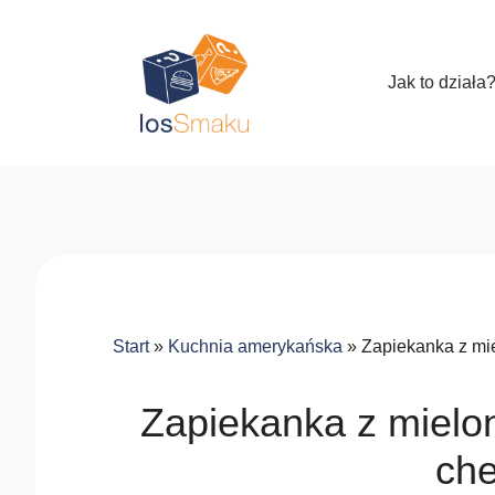
Jak to działa
Start
»
Kuchnia amerykańska
»
Zapiekanka z mi
Zapiekanka z mielo
ch