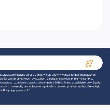
przetwarzanie mojego adresu e-mail, w celu otrzymywania informacji handlowych
ursów, akcji promocyjnych związanych z usługami serwisu, przez Piotra Fryc,
onowaną w rozumieniu Ustawy z dnia 6 marca 2018 r. Prawo przedsiębiorców. Zgoda
w każdym momencie, bez wpływu na zgodność z prawem przetwarzania, które odbyło
w Polityce prywatności. ‘’