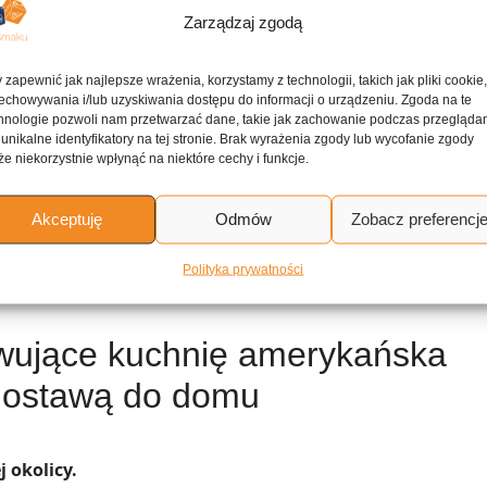
Zarządzaj zgodą
ne przepisy
 zapewnić jak najlepsze wrażenia, korzystamy z technologii, takich jak pliki cookie
echowywania i/lub uzyskiwania dostępu do informacji o urządzeniu. Zgoda na te
hnologie pozwoli nam przetwarzać dane, takie jak zachowanie podczas przegląda
 unikalne identyfikatory na tej stronie. Brak wyrażenia zgody lub wycofanie zgody
e niekorzystnie wpłynąć na niektóre cechy i funkcje.
Spaghetti aglio e olio z natką pietruszki
Akceptuję
Odmów
Zobacz preferencj
Wołowe chili con carne z ciemnym piwem
Polityka prywatności
rwujące kuchnię amerykańska
dostawą do domu
 okolicy.