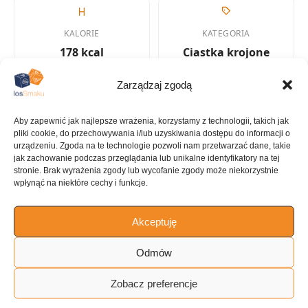
KALORIE
KATEGORIA
178 kcal
Ciastka krojone
Zarządzaj zgodą
Aby zapewnić jak najlepsze wrażenia, korzystamy z technologii, takich jak
KUCHNIA
pliki cookie, do przechowywania i/lub uzyskiwania dostępu do informacji o
Desery
urządzeniu. Zgoda na te technologie pozwoli nam przetwarzać dane, takie
jak zachowanie podczas przeglądania lub unikalne identyfikatory na tej
stronie. Brak wyrażenia zgody lub wycofanie zgody może niekorzystnie
wpłynąć na niektóre cechy i funkcje.
ILOŚĆ PORCJI
Akceptuję
~11 porcji
Odmów
Tagi:
Zobacz preferencje