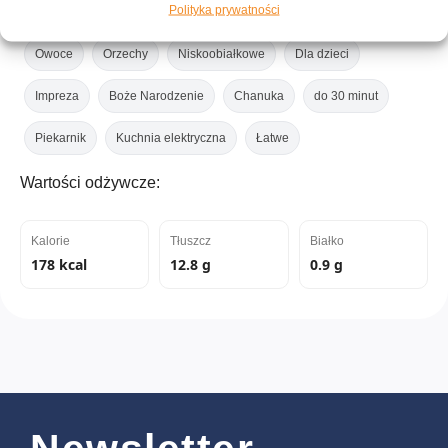
Polityka prywatności
Cukierki
Dessert
Obiad/Przekąski
Ciastka i brownie
Owoce
Orzechy
Niskoobiałkowe
Dla dzieci
Impreza
Boże Narodzenie
Chanuka
do 30 minut
Piekarnik
Kuchnia elektryczna
Łatwe
Wartości odżywcze:
Kalorie
Tłuszcz
Białko
178 kcal
12.8 g
0.9 g