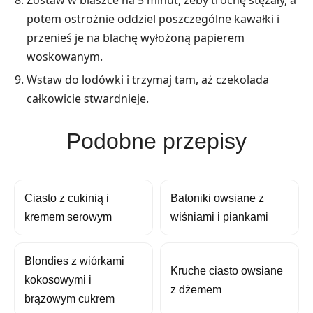
Zostaw w blaszce na 5 minut, żeby trochę stężały, a
potem ostrożnie oddziel poszczególne kawałki i
przenieś je na blachę wyłożoną papierem
woskowanym.
Wstaw do lodówki i trzymaj tam, aż czekolada
całkowicie stwardnieje.
Podobne przepisy
Ciasto z cukinią i
Batoniki owsiane z
kremem serowym
wiśniami i piankami
Blondies z wiórkami
Kruche ciasto owsiane
kokosowymi i
z dżemem
brązowym cukrem