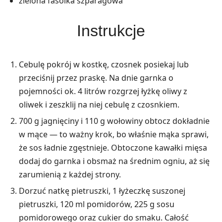
zielona fasolka szparagowa
Instrukcje
Cebulę pokrój w kostkę, czosnek posiekaj lub
przeciśnij przez praskę. Na dnie garnka o
pojemności ok. 4 litrów rozgrzej łyżkę oliwy z
oliwek i zeszklij na niej cebulę z czosnkiem.
700 g jagnięciny i 110 g wołowiny obtocz dokładnie
w mące — to ważny krok, bo właśnie mąka sprawi,
że sos ładnie zgęstnieje. Obtoczone kawałki mięsa
dodaj do garnka i obsmaż na średnim ogniu, aż się
zarumienią z każdej strony.
Dorzuć natkę pietruszki, 1 łyżeczkę suszonej
pietruszki, 120 ml pomidorów, 225 g sosu
pomidorowego oraz cukier do smaku. Całość