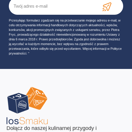
Przesyłając formularz zgadzam się na przetwarzanie mojego adresu e-mail, w
celu otrzymywania informacji handlowych dotyczących aktualności, wpisów,
konkursów, akcji promocyjnych związanych z usługami serwisu, przez Piotra
Fryc, prowadzącego działalność nieewidencjonowaną w rozumieniu Ustawy z
dnia 6 marca 2018 r. Prawo przedsiębiorców. Zgoda jest dobrowolna i możesz
ją wycofać w każdym momencie, bez wpływu na zgodność z prawem
przetwarzania, które odbyło się przed wycofaniem. Więcej informacji w Polityce
prywatności. ‘’
Dołącz do naszej kulinarnej przygody i