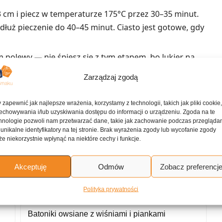
3 cm i piecz w temperaturze 175°C przez 30–35 minut.
dłuż pieczenie do 40–45 minut. Ciasto jest gotowe, gdy
 polewy — nie śpiesz się z tym etapem, bo lukier na
Zarządzaj zgodą
rka śmietankowego, 450 g masła, 1 łyżeczkę ekstraktu
ka, 2½ łyżeczki świeżego soku z cytryny oraz ⅓ łyżeczki
 zapewnić jak najlepsze wrażenia, korzystamy z technologii, takich jak pliki cookie
masa będzie gładka i łatwa do rozsmarowania. Jeśli
echowywania i/lub uzyskiwania dostępu do informacji o urządzeniu. Zgoda na te
hnologie pozwoli nam przetwarzać dane, takie jak zachowanie podczas przegląda
ę mleka; jeśli za rzadka — dosyp cukru pudru.
 unikalne identyfikatory na tej stronie. Brak wyrażenia zgody lub wycofanie zgody
e niekorzystnie wpłynąć na niektóre cechy i funkcje.
o i podawaj.`
Akceptuję
Odmów
Zobacz preferencj
ne przepisy
Polityka prywatności
Batoniki owsiane z wiśniami i piankami