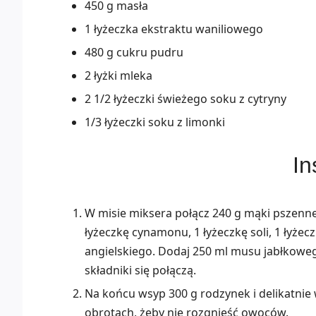
450 g masła
1 łyżeczka ekstraktu waniliowego
480 g cukru pudru
2 łyżki mleka
2 1/2 łyżeczki świeżego soku z cytryny
1/3 łyżeczki soku z limonki
In
W misie miksera połącz 240 g mąki pszennej
łyżeczkę cynamonu, 1 łyżeczkę soli, 1 łyżec
angielskiego. Dodaj 250 ml musu jabłkowego 
składniki się połączą.
Na końcu wsyp 300 g rodzynek i delikatnie 
obrotach, żeby nie rozgnieść owoców.