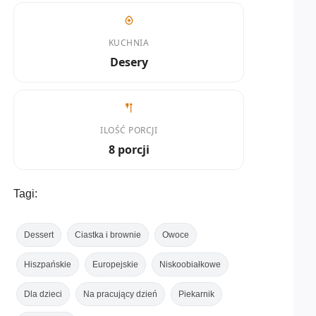
KUCHNIA
Desery
ILOŚĆ PORCJI
8 porcji
Tagi:
Dessert
Ciastka i brownie
Owoce
Hiszpańskie
Europejskie
Niskoobiałkowe
Dla dzieci
Na pracujący dzień
Piekarnik