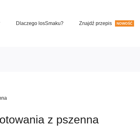
?
Dlaczego losSmaku?
Znajdź przepis
NOWOŚĆ
nna
gotowania z pszenna