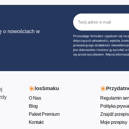
ię o nowościach w
Przesyłając formularz zgadzam się na 
dotyczących aktualności, wpisów, konk
prowadzącego działalność nieewidencj
jest dobrowolna i możesz ją wycofać 
się przed wycofaniem. Więcej informacji 
losSmaku
Przydatne
j
żdy
O Nas
Regulamin ser
Blog
Polityka prywa
Pakiet Premium
Znajdź przepis
Kontakt
Moje przepisy