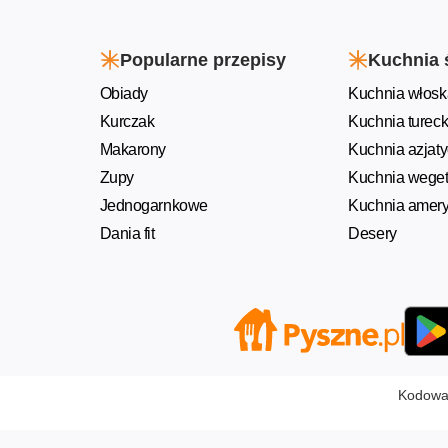
Popularne przepisy
Kuchnia 
Obiady
Kuchnia włosk
Kurczak
Kuchnia turec
Makarony
Kuchnia azjat
Zupy
Kuchnia weget
Jednogarnkowe
Kuchnia amer
Dania fit
Desery
Kodowan