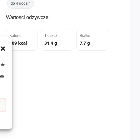
do 4 godzin
Wartości odżywcze:
Kalorie
Tłuszcz
Białko
809 kcal
31.4 g
7.7 g
, do
nia
e