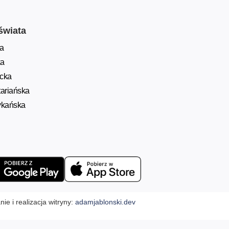
świata
a
ka
ycka
ariańska
ykańska
ie i realizacja witryny:
adamjablonski.dev