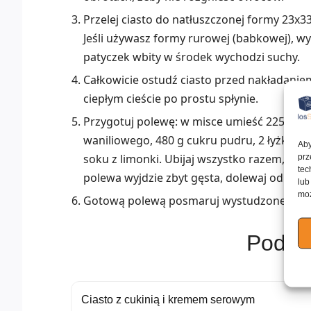
Przelej ciasto do natłuszczonej formy 23x3
Jeśli używasz formy rurowej (babkowej), wy
patyczek wbity w środek wychodzi suchy.
Całkowicie ostudź ciasto przed nakładaniem
ciepłym cieście po prostu spłynie.
Przygotuj polewę: w misce umieść 225 g se
waniliowego, 480 g cukru pudru, 2 łyżki mle
Aby
soku z limonki. Ubijaj wszystko razem, aż 
prz
tec
polewa wyjdzie zbyt gęsta, dolewaj odrobin
lub
moż
Gotową polewą posmaruj wystudzone ciast
Podob
Ciasto z cukinią i kremem serowym