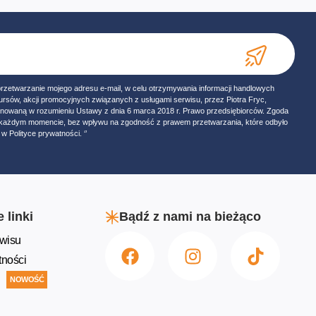
przetwarzanie mojego adresu e-mail, w celu otrzymywania informacji handlowych
ursów, akcji promocyjnych związanych z usługami serwisu, przez Piotra Fryc,
onowaną w rozumieniu Ustawy z dnia 6 marca 2018 r. Prawo przedsiębiorców. Zgoda
w każdym momencie, bez wpływu na zgodność z prawem przetwarzania, które odbyło
w Polityce prywatności. ‘’
 linki
Bądź z nami na bieżąco
wisu
tności
NOWOŚĆ