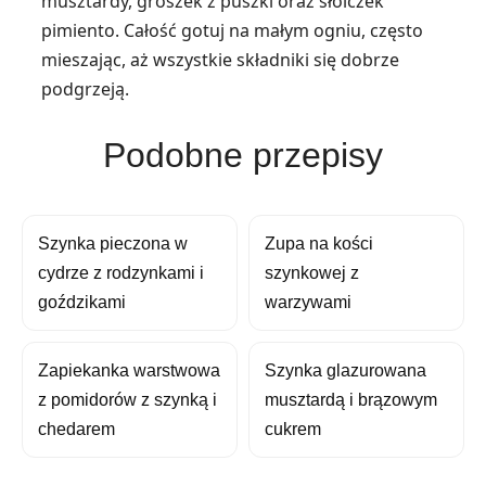
musztardy, groszek z puszki oraz słoiczek
pimiento. Całość gotuj na małym ogniu, często
mieszając, aż wszystkie składniki się dobrze
podgrzeją.
Podobne przepisy
Szynka pieczona w
Zupa na kości
cydrze z rodzynkami i
szynkowej z
goździkami
warzywami
Zapiekanka warstwowa
Szynka glazurowana
z pomidorów z szynką i
musztardą i brązowym
chedarem
cukrem