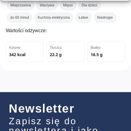
Wieprzowina
Warzywa
Mięso
Dla dzieci
do 60 minut
Kuchnia elektryczna
Łatwe
Niedrogie
Wartości odżywcze:
Kalorie
Tłuszcz
Białko
342 kcal
22.2 g
16.5 g
Newsletter
Zapisz się do
newslettera i jako