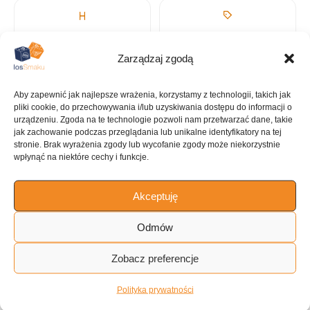
KALORIE
KATEGORIA
342 kcal
Szynka
Zarządzaj zgodą
Aby zapewnić jak najlepsze wrażenia, korzystamy z technologii, takich jak
pliki cookie, do przechowywania i/lub uzyskiwania dostępu do informacji o
urządzeniu. Zgoda na te technologie pozwoli nam przetwarzać dane, takie
jak zachowanie podczas przeglądania lub unikalne identyfikatory na tej
KUCHNIA
stronie. Brak wyrażenia zgody lub wycofanie zgody może niekorzystnie
Amerykańska
wpłynąć na niektóre cechy i funkcje.
Akceptuję
ILOŚĆ PORCJI
Odmów
4 porcje
Zobacz preferencje
Tagi:
Polityka prywatności