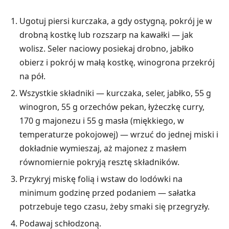
Ugotuj piersi kurczaka, a gdy ostygną, pokrój je w
drobną kostkę lub rozszarp na kawałki — jak
wolisz. Seler naciowy posiekaj drobno, jabłko
obierz i pokrój w małą kostkę, winogrona przekrój
na pół.
Wszystkie składniki — kurczaka, seler, jabłko, 55 g
winogron, 55 g orzechów pekan, łyżeczkę curry,
170 g majonezu i 55 g masła (miękkiego, w
temperaturze pokojowej) — wrzuć do jednej miski i
dokładnie wymieszaj, aż majonez z masłem
równomiernie pokryją resztę składników.
Przykryj miskę folią i wstaw do lodówki na
minimum godzinę przed podaniem — sałatka
potrzebuje tego czasu, żeby smaki się przegryzły.
Podawaj schłodzoną.