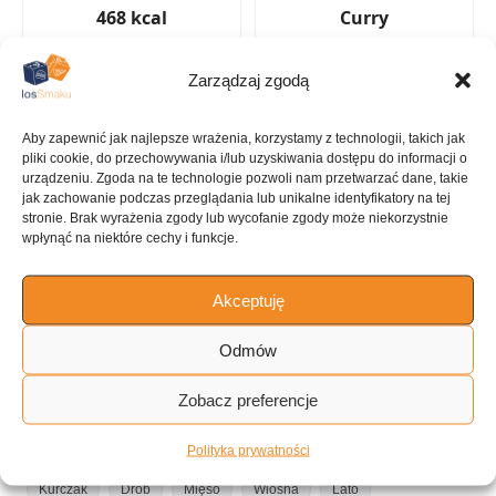
468 kcal
Curry
Zarządzaj zgodą
Aby zapewnić jak najlepsze wrażenia, korzystamy z technologii, takich jak
KUCHNIA
pliki cookie, do przechowywania i/lub uzyskiwania dostępu do informacji o
Amerykańska
urządzeniu. Zgoda na te technologie pozwoli nam przetwarzać dane, takie
jak zachowanie podczas przeglądania lub unikalne identyfikatory na tej
stronie. Brak wyrażenia zgody lub wycofanie zgody może niekorzystnie
wpłynąć na niektóre cechy i funkcje.
ILOŚĆ PORCJI
Akceptuję
4 porcje
Odmów
Tagi:
Zobacz preferencje
Danie jednogarnkowe
Obiad/Przekąski
Pierś z kurczaka
Polityka prywatności
Kurczak
Drób
Mięso
Wiosna
Lato