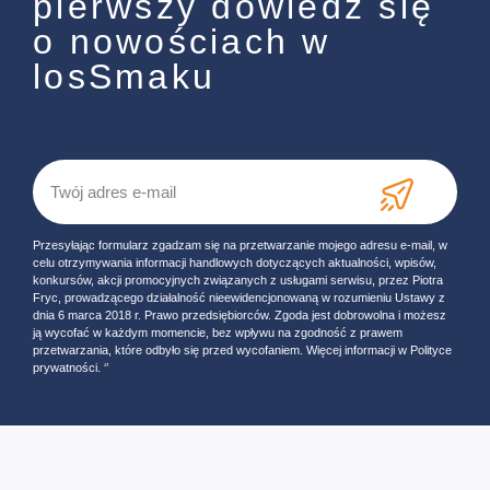
pierwszy dowiedz się
o nowościach w
losSmaku
Przesyłając formularz zgadzam się na przetwarzanie mojego adresu e-mail, w
celu otrzymywania informacji handlowych dotyczących aktualności, wpisów,
konkursów, akcji promocyjnych związanych z usługami serwisu, przez Piotra
Fryc, prowadzącego działalność nieewidencjonowaną w rozumieniu Ustawy z
dnia 6 marca 2018 r. Prawo przedsiębiorców. Zgoda jest dobrowolna i możesz
ją wycofać w każdym momencie, bez wpływu na zgodność z prawem
przetwarzania, które odbyło się przed wycofaniem. Więcej informacji w Polityce
prywatności. ‘’