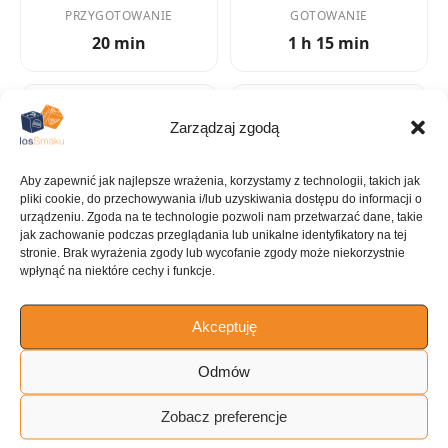
PRZYGOTOWANIE
GOTOWANIE
20 min
1 h 15 min
Zarządzaj zgodą
KALORIE
KATEGORIA
1472 kcal
Wieprzowina
Aby zapewnić jak najlepsze wrażenia, korzystamy z technologii, takich jak
pliki cookie, do przechowywania i/lub uzyskiwania dostępu do informacji o
urządzeniu. Zgoda na te technologie pozwoli nam przetwarzać dane, takie
jak zachowanie podczas przeglądania lub unikalne identyfikatory na tej
stronie. Brak wyrażenia zgody lub wycofanie zgody może niekorzystnie
wpłynąć na niektóre cechy i funkcje.
KUCHNIA
Amerykańska
Akceptuję
Odmów
ILOŚĆ PORCJI
Zobacz preferencje
6 porcji