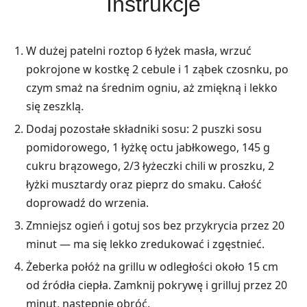
Instrukcje
W dużej patelni roztop 6 łyżek masła, wrzuć
pokrojone w kostkę 2 cebule i 1 ząbek czosnku, po
czym smaż na średnim ogniu, aż zmiękną i lekko
się zeszklą.
Dodaj pozostałe składniki sosu: 2 puszki sosu
pomidorowego, 1 łyżkę octu jabłkowego, 145 g
cukru brązowego, 2/3 łyżeczki chili w proszku, 2
łyżki musztardy oraz pieprz do smaku. Całość
doprowadź do wrzenia.
Zmniejsz ogień i gotuj sos bez przykrycia przez 20
minut — ma się lekko zredukować i zgęstnieć.
Żeberka połóż na grillu w odległości około 15 cm
od źródła ciepła. Zamknij pokrywę i grilluj przez 20
minut, następnie obróć.