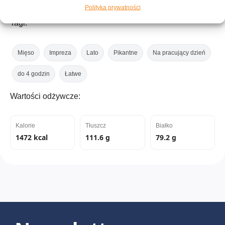
Polityka prywatności
Tagi:
Mięso
Impreza
Lato
Pikantne
Na pracujący dzień
do 4 godzin
Łatwe
Wartości odżywcze:
Kalorie
Tłuszcz
Białko
1472 kcal
111.6 g
79.2 g