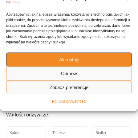
KUCHNIA
Desery
Aby zapewnić jak najlepsze wrażenia, korzystamy z technologii, takich jak
pliki cookie, do przechowywania i/lub uzyskiwania dostępu do informacji o
urządzeniu. Zgoda na te technologie pozwoli nam przetwarzać dane, takie
jak zachowanie podczas przeglądania lub unikalne identyfikatory na tej
stronie. Brak wyrażenia zgody lub wycofanie zgody może niekorzystnie
ILOŚĆ PORCJI
wpłynąć na niektóre cechy i funkcje.
~6 porcji
Akceptuję
Tagi:
Odmów
Zobacz preferencje
Dessert
Jagody
Owoce
Niskoobiałkowe
do 15 minut
Polityka prywatności
Wartości odżywcze:
Kalorie
Tłuszcz
Białko