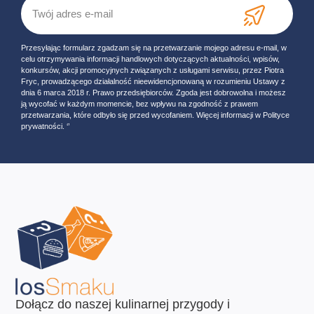
Przesyłając formularz zgadzam się na przetwarzanie mojego adresu e-mail, w
celu otrzymywania informacji handlowych dotyczących aktualności, wpisów,
konkursów, akcji promocyjnych związanych z usługami serwisu, przez Piotra
Fryc, prowadzącego działalność nieewidencjonowaną w rozumieniu Ustawy z
dnia 6 marca 2018 r. Prawo przedsiębiorców. Zgoda jest dobrowolna i możesz
ją wycofać w każdym momencie, bez wpływu na zgodność z prawem
przetwarzania, które odbyło się przed wycofaniem. Więcej informacji w Polityce
prywatności. ‘’
Dołącz do naszej kulinarnej przygody i