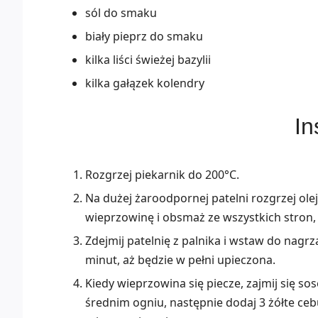
sól do smaku
biały pieprz do smaku
kilka liści świeżej bazylii
kilka gałązek kolendry
In
Rozgrzej piekarnik do 200°C.
Na dużej żaroodpornej patelni rozgrzej ole
wieprzowinę i obsmaż ze wszystkich stron, o
Zdejmij patelnię z palnika i wstaw do nagr
minut, aż będzie w pełni upieczona.
Kiedy wieprzowina się piecze, zajmij się s
średnim ogniu, następnie dodaj 3 żółte ceb