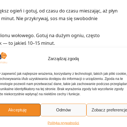
większ ogień i gotuj, od czasu do czasu mieszając, aż płyn
5 minut. Nie przykrywaj, sos ma się swobodnie
lionu wołowego. Gotuj na dużym ogniu, często
ek — to jakieś 10–15 minut.
k. 10–12%). Gotuj na wolnym ogniu, cały czas
Zarządzaj zgodą
50 ml. Powinno to potrwać mniej więcej 7 minut.
dobrze wymieszaj rózgą. Dopraw sos solą i białym
 zapewnić jak najlepsze wrażenia, korzystamy z technologii, takich jak pliki cookie
echowywania i/lub uzyskiwania dostępu do informacji o urządzeniu. Zgoda na te
hnologie pozwoli nam przetwarzać dane, takie jak zachowanie podczas przegląda
astry o grubości około 0,5 cm.
 unikalne identyfikatory na tej stronie. Brak wyrażenia zgody lub wycofanie zgody
e niekorzystnie wpłynąć na niektóre cechy i funkcje.
im rozłóż wachlarzowo plastry wieprzowiny. Udekoruj
i kolendry. Pozostały sos podaj osobno, w sosjerce.
Akceptuję
Odmów
Zobacz preferencj
ne przepisy
Polityka prywatności