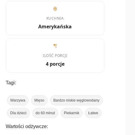
KUCHNIA
Amerykańska
ILOŚĆ PORCJI
4 porcje
Tagi:
Warzywa
Mięso
Bardzo niskie węglowodany
Dla dzieci
do 60 minut
Piekarnik
Łatwe
Wartości odżywcze: