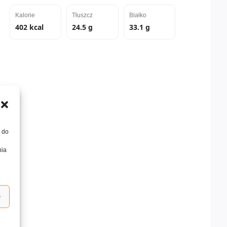
Kalorie
Tłuszcz
Białko
402 kcal
24.5 g
33.1 g
, do
nia
e