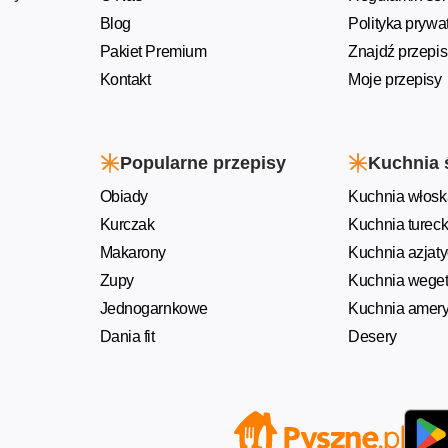
Blog
Polityka prywa
Pakiet Premium
Znajdź przepis
Kontakt
Moje przepisy
Popularne przepisy
Kuchnia 
Obiady
Kuchnia włosk
Kurczak
Kuchnia turec
Makarony
Kuchnia azjat
Zupy
Kuchnia weget
Jednogarnkowe
Kuchnia amer
Dania fit
Desery