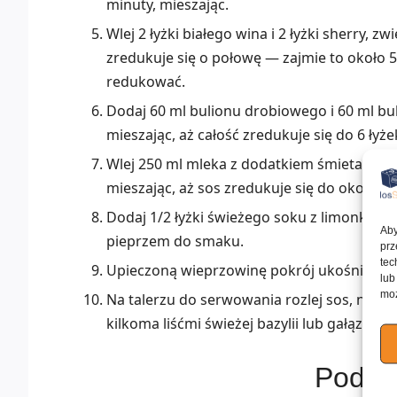
minuty, mieszając.
Wlej 2 łyżki białego wina i 2 łyżki sherry, z
zredukuje się o połowę — zajmie to około 
redukować.
Dodaj 60 ml bulionu drobiowego i 60 ml bu
mieszając, aż całość zredukuje się do 6 łyż
Wlej 250 ml mleka z dodatkiem śmietanki (o
mieszając, aż sos zredukuje się do około 2
Dodaj 1/2 łyżki świeżego soku z limonki i 
Aby
pieprzem do smaku.
prz
tec
Upieczoną wieprzowinę pokrój ukośnie w pl
lub
moż
Na talerzu do serwowania rozlej sos, na n
kilkoma liśćmi świeżej bazylii lub gałązkam
Podob