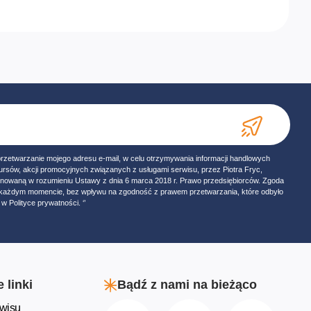
przetwarzanie mojego adresu e-mail, w celu otrzymywania informacji handlowych
ursów, akcji promocyjnych związanych z usługami serwisu, przez Piotra Fryc,
onowaną w rozumieniu Ustawy z dnia 6 marca 2018 r. Prawo przedsiębiorców. Zgoda
w każdym momencie, bez wpływu na zgodność z prawem przetwarzania, które odbyło
w Polityce prywatności. ‘’
 linki
Bądź z nami na bieżąco
wisu