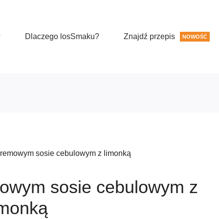
?
Dlaczego losSmaku?
Znajdź przepis
NOWOŚĆ
kremowym sosie cebulowym z limonką
owym sosie cebulowym z
imonką