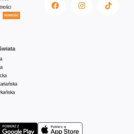
tności
NOWOŚĆ
świata
a
ka
ycka
ariańska
ykańska