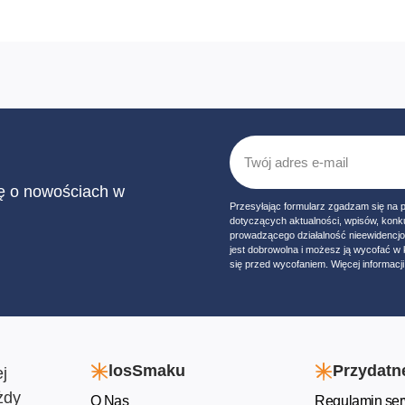
ię o nowościach w
Przesyłając formularz zgadzam się na 
dotyczących aktualności, wpisów, konk
prowadzącego działalność nieewidencj
jest dobrowolna i możesz ją wycofać 
się przed wycofaniem. Więcej informacji 
losSmaku
Przydatne
j
żdy
O Nas
Regulamin ser