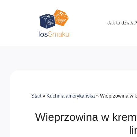
Jak to działa
Start
»
Kuchnia amerykańska
»
Wieprzowina w 
Wieprzowina w krem
l