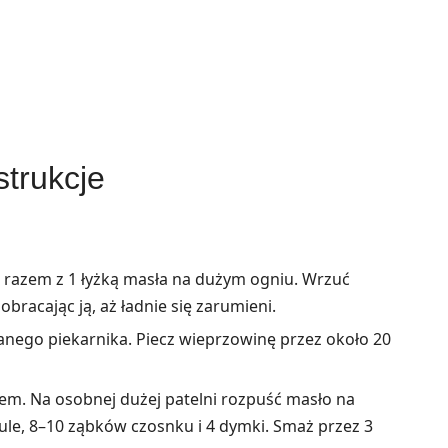
strukcje
j razem z 1 łyżką masła na dużym ogniu. Wrzuć
bracając ją, aż ładnie się zarumieni.
zanego piekarnika. Piecz wieprzowinę przez około 20
osem. Na osobnej dużej patelni rozpuść masło na
ule, 8–10 ząbków czosnku i 4 dymki. Smaż przez 3