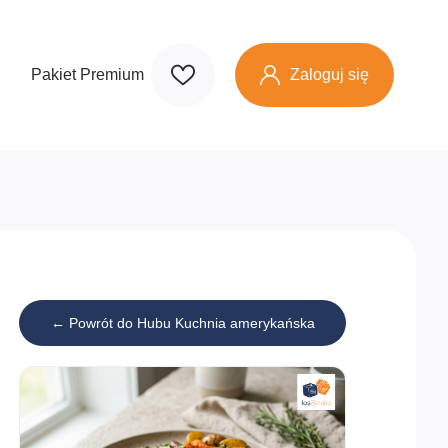
Zaloguj się
Pakiet Premium
← Powrót do Hubu Kuchnia amerykańska