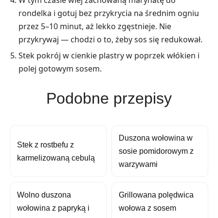
W tym czasie wlej zachowaną marynatę do
rondelka i gotuj bez przykrycia na średnim ogniu
przez 5–10 minut, aż lekko zgęstnieje. Nie
przykrywaj — chodzi o to, żeby sos się redukował.
Stek pokrój w cienkie plastry w poprzek włókien i
polej gotowym sosem.
Podobne przepisy
Duszona wołowina w
Stek z rostbefu z
sosie pomidorowym z
karmelizowaną cebulą
warzywami
Wolno duszona
Grillowana polędwica
wołowina z papryką i
wołowa z sosem