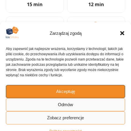
15 min
12 min
Zarządzaj zgodą
KALORIE
KATEGORIA
236 kcal
Stek
Aby zapewnić jak najlepsze wrażenia, korzystamy z technologii, takich jak
pliki cookie, do przechowywania i/lub uzyskiwania dostępu do informacji o
urządzeniu. Zgoda na te technologie pozwoli nam przetwarzać dane, takie
jak zachowanie podczas przeglądania lub unikalne identyfikatory na tej
stronie. Brak wyrażenia zgody lub wycofanie zgody może niekorzystnie
KUCHNIA
wpłynąć na niektóre cechy i funkcje.
Amerykańska
Akceptuję
Odmów
ILOŚĆ PORCJI
6 porcji
Zobacz preferencje