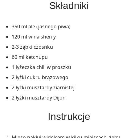
Składniki
350 ml ale (jasnego piwa)
120 ml wina sherry
2-3 ząbki czosnku
60 ml ketchupu
1 łyżeczka chili w proszku
2 łyżki cukru brązowego
2 łyżki musztardy ziarnistej
2 łyżki musztardy Dijon
Instrukcje
Mięso nakłuj widelcem w kilku miejscach, żeby