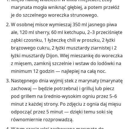
marynata mogła wniknąć głębiej, a potem przełóż
je do szczelnego woreczka strunowego.
W osobnej misce wymieszaj 350 ml jasnego piwa
ale, 120 ml sherry, 60 ml ketchupu, 2–3 przeciśnięte
ząbki czosnku, 1 łyżeczkę chili w proszku, 2 łyżki
brązowego cukru, 2 łyżki musztardy ziarnistej i 2
łyżki musztardy Dijon. Wlej mieszankę do woreczka
z mięsem, zamknij szczelnie i wstaw do lodówki na
minimum 12 godzin — najlepiej na całą noc.
Następnego dnia wyjmij stek z marynaty (marynatę
zachowaj — będzie potrzebna) i grilluj lub piecz
pod grillem na średnio-wysokim ogniu przez 5–6
minut z każdej strony. Po zdjęciu z ognia daj mięsu
odpocząć przez 5 minut — dzięki temu soki się
równomiernie rozprowadzą.