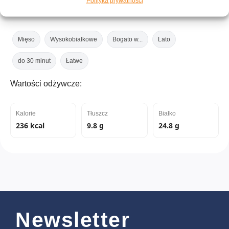
Polityka prywatności
Tagi:
Mięso
Wysokobiałkowe
Bogato w...
Lato
do 30 minut
Łatwe
Wartości odżywcze:
Kalorie
Tłuszcz
Białko
236 kcal
9.8 g
24.8 g
Newsletter