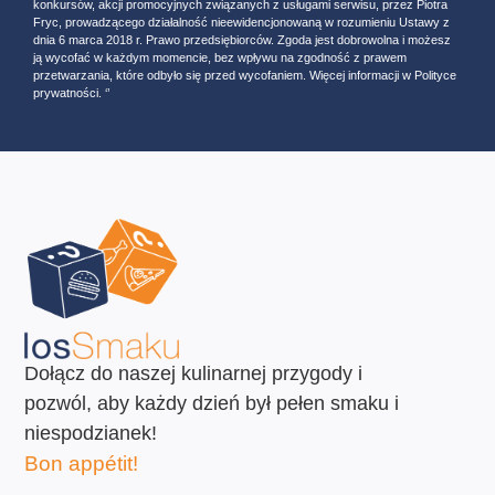
konkursów, akcji promocyjnych związanych z usługami serwisu, przez Piotra
Fryc, prowadzącego działalność nieewidencjonowaną w rozumieniu Ustawy z
dnia 6 marca 2018 r. Prawo przedsiębiorców. Zgoda jest dobrowolna i możesz
ją wycofać w każdym momencie, bez wpływu na zgodność z prawem
przetwarzania, które odbyło się przed wycofaniem. Więcej informacji w Polityce
prywatności. ‘’
Dołącz do naszej kulinarnej przygody i
pozwól, aby każdy dzień był pełen smaku i
niespodzianek!
Bon appétit!