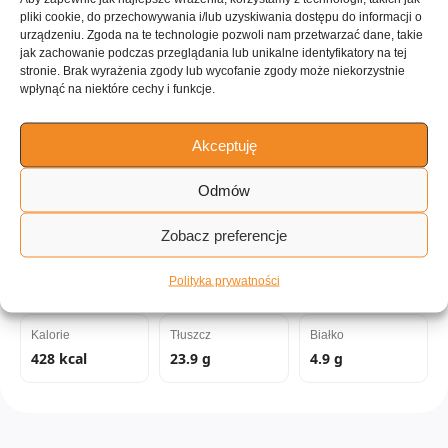
pliki cookie, do przechowywania i/lub uzyskiwania dostępu do informacji o
urządzeniu. Zgoda na te technologie pozwoli nam przetwarzać dane, takie
jak zachowanie podczas przeglądania lub unikalne identyfikatory na tej
stronie. Brak wyrażenia zgody lub wycofanie zgody może niekorzystnie
ILOŚĆ PORCJI
wpłynąć na niektóre cechy i funkcje.
8 porcji
Akceptuję
Tagi:
Odmów
Dessert
Owoce
Orzechy
do 60 minut
Piekarnik
Zobacz preferencje
Wartości odżywcze:
Polityka prywatności
Kalorie
Tłuszcz
Białko
428 kcal
23.9 g
4.9 g