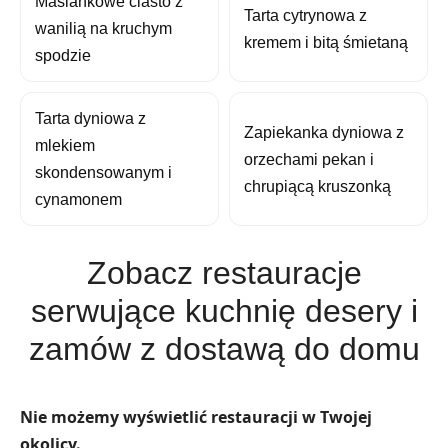
Maślankowe ciasto z
Tarta cytrynowa z
wanilią na kruchym
kremem i bitą śmietaną
spodzie
Tarta dyniowa z
Zapiekanka dyniowa z
mlekiem
orzechami pekan i
skondensowanym i
chrupiącą kruszonką
cynamonem
Zobacz restauracje
serwujące kuchnię desery i
zamów z dostawą do domu
Nie możemy wyświetlić restauracji w Twojej
okolicy.