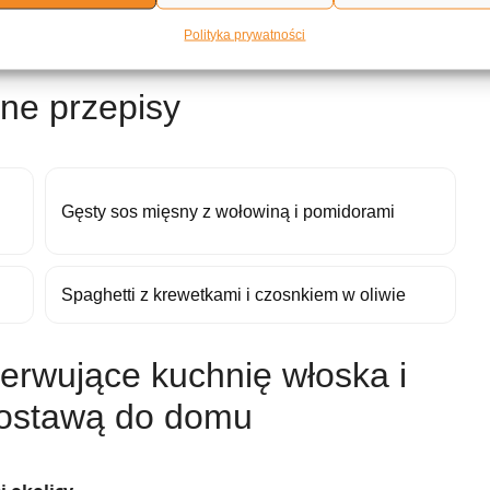
otuj razem jeszcze przez 30 minut na małym ogniu.
Polityka prywatności
ne przepisy
Gęsty sos mięsny z wołowiną i pomidorami
Spaghetti z krewetkami i czosnkiem w oliwie
erwujące kuchnię włoska i
ostawą do domu