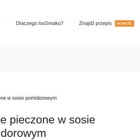
?
Dlaczego losSmaku?
Znajdź przepis
NOWOŚĆ
one w sosie pomidorowym
we pieczone w sosie
idorowym