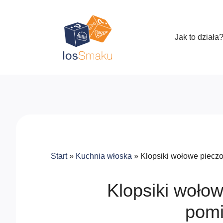
Jak to działa
Start
»
Kuchnia włoska
»
Klopsiki wołowe piecz
Klopsiki woło
pom