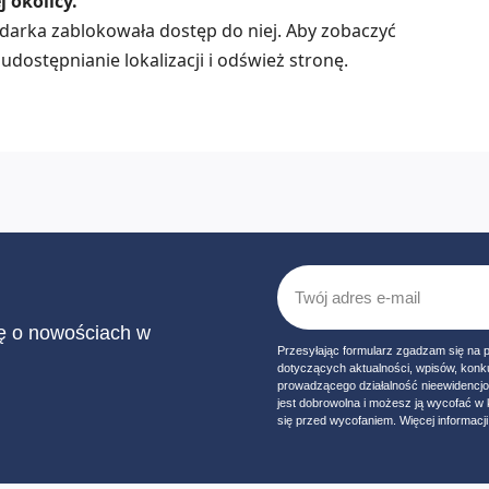
 okolicy.
lądarka zablokowała dostęp do niej. Aby zobaczyć
udostępnianie lokalizacji i odśwież stronę.
ię o nowościach w
Przesyłając formularz zgadzam się na 
dotyczących aktualności, wpisów, konk
prowadzącego działalność nieewidencj
jest dobrowolna i możesz ją wycofać 
się przed wycofaniem. Więcej informacji 