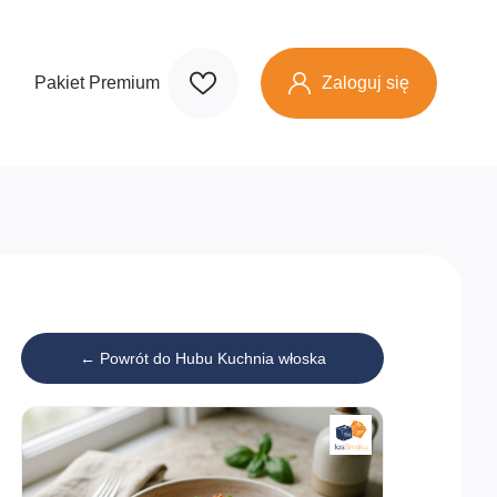
Zaloguj się
Pakiet Premium
← Powrót do Hubu Kuchnia włoska