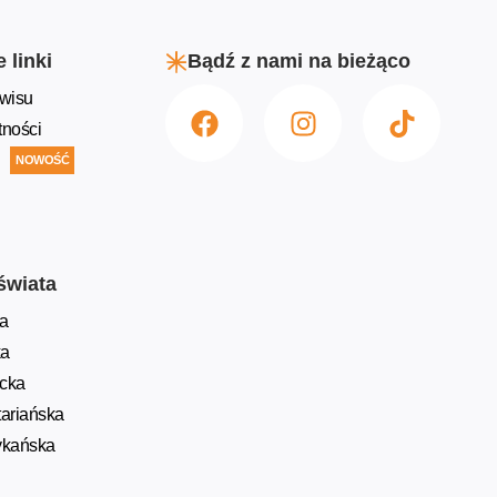
 linki
Bądź z nami na bieżąco
wisu
tności
NOWOŚĆ
świata
a
ka
ycka
ariańska
ykańska