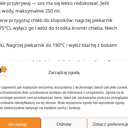
ie przykrywaj — sos ma się lekko redukować. Jeśli
hę wody, maksymalnie 250 ml.
ierw przygotuj chleb do klopsików: nagrzej piekarnik
75°C), wyłącz go i włóż do środka kromki chleba. Niech
ki. Nagrzej piekarnik do 190°C i wyłóż blachę z bokami
uty, a potem dokładnie odciśnij nadmiar wilgoci. Ten
 dzieje z glutenem i klopsiki wychodzą o niebo
Zarządzaj zgodą
ne.
j wołowiny, jajko, 2 łyżki tartego parmezanu,
 zapewnić jak najlepsze wrażenia, korzystamy z technologii, takich jak pliki cookie
echowywania i/lub uzyskiwania dostępu do informacji o urządzeniu. Zgoda na te
 2 łyżeczki oregano, 1 łyżeczkę soli i pieprz do smaku.
hnologie pozwoli nam przetwarzać dane, takie jak zachowanie podczas przegląda
a będzie jednolita.
 unikalne identyfikatory na tej stronie. Brak wyrażenia zgody lub wycofanie zgody
e niekorzystnie wpłynąć na niektóre cechy i funkcje.
ść około 20. Układaj je na przygotowanej blasze i
dą dobrze upieczone w środku.
Akceptuję
Odmów
Zobacz preferencj