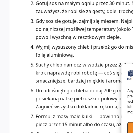
Gotuj sos na małym ogniu przez 30 minut. N
zauważysz, że robi się za gęsty, dolej troc
Gdy sos się gotuje, zajmij się mięsem. Najp
do najniższej możliwej temperatury (około 
powoli wyschną w resztkowym cieple.
Wyjmij wysuszony chleb i przełóż go do mis
folią aluminiową.
Suchy chleb namocz w wodzie przez 2–3 min
krok naprawdę robi robotę — coś się wtedy
smaczniejsze, bardziej miękkie i aromatycz
Do odciśniętego chleba dodaj 700 g mielone
Aby
prz
posiekaną natkę pietruszki z połowy pęczka,
tec
Zagnieć wszystko dokładnie rękoma, aż mas
lub
moż
Formuj z masy małe kulki — powinno ich wyj
piecz przez 15 minut albo do czasu, aż bę