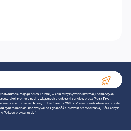
przetwarzanie mojego adresu e-mail, w celu otrzymywania informacji handlowych
ursów, akcji promocyjnych związanych z usługami serwisu, przez Piotra Fryc,
onowaną w rozumieniu Ustawy z dnia 6 marca 2018 r. Prawo przedsiębiorców. Zgoda
w każdym momencie, bez wpływu na zgodność z prawem przetwarzania, które odbyło
w Polityce prywatności. ‘’