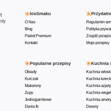
losSmaku
Przydatne
j
żdy
O Nas
Regulamin ser
Blog
Polityka prywa
Pakiet Premium
Znajdź przepis
Kontakt
Moje przepisy
Popularne przepisy
Kuchnia 
Obiady
Kuchnia włosk
Kurczak
Kuchnia turec
Makarony
Kuchnia azjat
Zupy
Kuchnia weget
Jednogarnkowe
Kuchnia amer
Dania fit
Desery