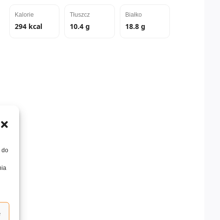
Kalorie
Tłuszcz
Białko
294 kcal
10.4 g
18.8 g
, do
nia
e