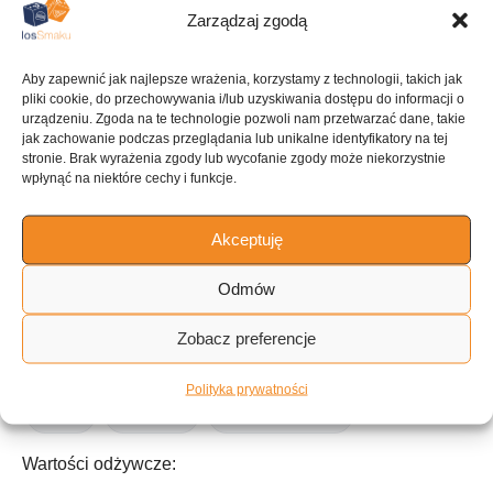
Zarządzaj zgodą
KUCHNIA
Aby zapewnić jak najlepsze wrażenia, korzystamy z technologii, takich jak
Desery
pliki cookie, do przechowywania i/lub uzyskiwania dostępu do informacji o
urządzeniu. Zgoda na te technologie pozwoli nam przetwarzać dane, takie
jak zachowanie podczas przeglądania lub unikalne identyfikatory na tej
stronie. Brak wyrażenia zgody lub wycofanie zgody może niekorzystnie
wpłynąć na niektóre cechy i funkcje.
ILOŚĆ PORCJI
8 porcji
Akceptuję
Odmów
Tagi:
Zobacz preferencje
Dessert
Obiad/Przekąski
Owoce
Australijskie
Polityka prywatności
Zdrowe
do 15 minut
Kuchnia elektryczna
Wartości odżywcze: