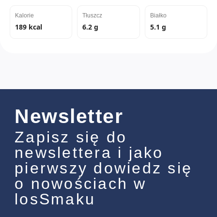
Kalorie
Tłuszcz
Białko
189 kcal
6.2 g
5.1 g
Newsletter
Zapisz się do
newslettera i jako
pierwszy dowiedz się
o nowościach w
losSmaku