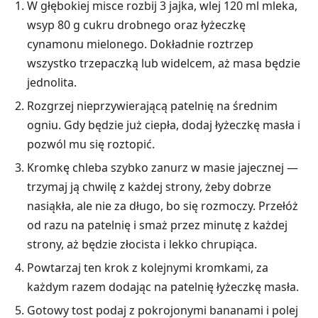
W głębokiej misce rozbij 3 jajka, wlej 120 ml mleka,
wsyp 80 g cukru drobnego oraz łyżeczkę
cynamonu mielonego. Dokładnie roztrzep
wszystko trzepaczką lub widelcem, aż masa będzie
jednolita.
Rozgrzej nieprzywierającą patelnię na średnim
ogniu. Gdy będzie już ciepła, dodaj łyżeczkę masła i
pozwól mu się roztopić.
Kromkę chleba szybko zanurz w masie jajecznej —
trzymaj ją chwilę z każdej strony, żeby dobrze
nasiąkła, ale nie za długo, bo się rozmoczy. Przełóż
od razu na patelnię i smaż przez minutę z każdej
strony, aż będzie złocista i lekko chrupiąca.
Powtarzaj ten krok z kolejnymi kromkami, za
każdym razem dodając na patelnię łyżeczkę masła.
Gotowy tost podaj z pokrojonymi bananami i polej