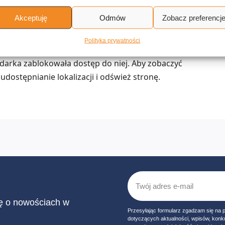
awą do domu
Akceptuję
Odmów
Zobacz preferencj
Polityka prywatności
 okolicy.
lądarka zablokowała dostęp do niej. Aby zobaczyć
udostępnianie lokalizacji i odśwież stronę.
ię o nowościach w
Przesyłając formularz zgadzam się na 
dotyczących aktualności, wpisów, konk