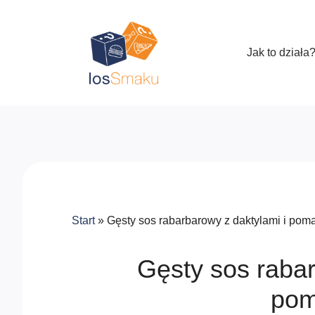
Jak to działa
Start
»
Gęsty sos rabarbarowy z daktylami i pom
Gęsty sos rabar
pom