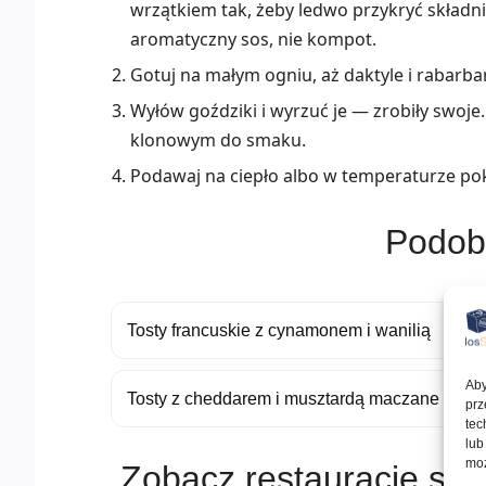
wrzątkiem tak, żeby ledwo przykryć składni
aromatyczny sos, nie kompot.
Gotuj na małym ogniu, aż daktyle i rabarba
Wyłów goździki i wyrzuć je — zrobiły swoje
klonowym do smaku.
Podawaj na ciepło albo w temperaturze po
Podob
Tosty francuskie z cynamonem i wanilią
Aby
Tosty z cheddarem i musztardą maczane w jaj
prz
tec
lub
moż
Zobacz restauracje ser