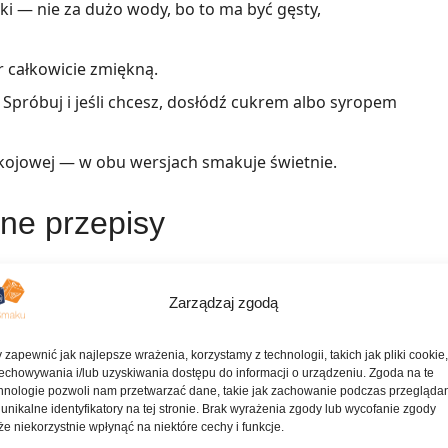
ki — nie za dużo wody, bo to ma być gęsty,
r całkowicie zmiękną.
. Spróbuj i jeśli chcesz, dosłódź cukrem albo syropem
kojowej — w obu wersjach smakuje świetnie.
ne przepisy
Zarządzaj zgodą
Puszyste pancakes na maśle i mleku
 zapewnić jak najlepsze wrażenia, korzystamy z technologii, takich jak pliki cookie
ku
Marmolada z pomarańczy i cytryn
echowywania i/lub uzyskiwania dostępu do informacji o urządzeniu. Zgoda na te
hnologie pozwoli nam przetwarzać dane, takie jak zachowanie podczas przegląda
 unikalne identyfikatory na tej stronie. Brak wyrażenia zgody lub wycofanie zgody
e niekorzystnie wpłynąć na niektóre cechy i funkcje.
wujące kuchnię inne i zamów