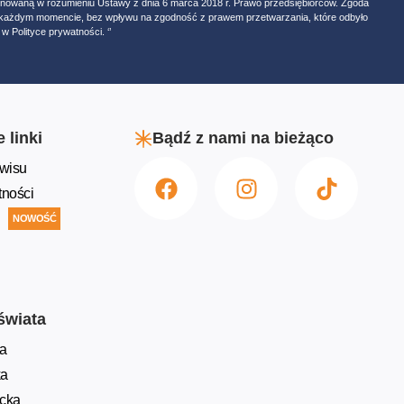
onowaną w rozumieniu Ustawy z dnia 6 marca 2018 r. Prawo przedsiębiorców. Zgoda
w każdym momencie, bez wpływu na zgodność z prawem przetwarzania, które odbyło
w Polityce prywatności. ‘’
 linki
Bądź z nami na bieżąco
wisu
tności
NOWOŚĆ
świata
a
ka
ycka