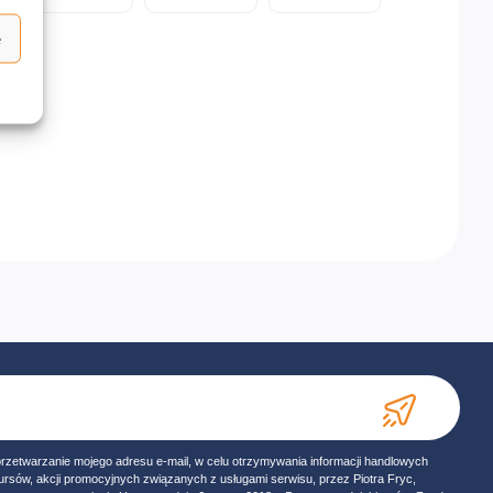
e
przetwarzanie mojego adresu e-mail, w celu otrzymywania informacji handlowych
ursów, akcji promocyjnych związanych z usługami serwisu, przez Piotra Fryc,