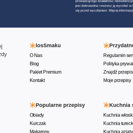
prowadzącego działalność nieewidencj
jest dobrowolna i możesz ją wycofać 
się przed wycofaniem. Więcej informacji 
losSmaku
Przydatne
j
żdy
O Nas
Regulamin ser
Blog
Polityka prywa
Pakiet Premium
Znajdź przepis
Kontakt
Moje przepisy
Popularne przepisy
Kuchnia 
Obiady
Kuchnia włosk
Kurczak
Kuchnia turec
Makarony
Kuchnia azjat