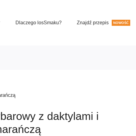
?
Dlaczego losSmaku?
Znajdź przepis
NOWOŚĆ
arańczą
barowy z daktylami i
arańczą