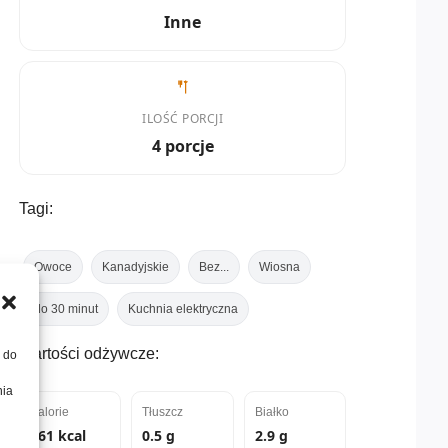
Inne
ILOŚĆ PORCJI
4 porcje
Tagi:
Owoce
Kanadyjskie
Bez...
Wiosna
do 30 minut
Kuchnia elektryczna
Wartości odżywcze:
, do
nia
Kalorie
Tłuszcz
Białko
161 kcal
0.5 g
2.9 g