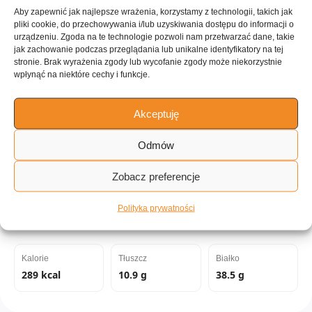
Aby zapewnić jak najlepsze wrażenia, korzystamy z technologii, takich jak
pliki cookie, do przechowywania i/lub uzyskiwania dostępu do informacji o
urządzeniu. Zgoda na te technologie pozwoli nam przetwarzać dane, takie
jak zachowanie podczas przeglądania lub unikalne identyfikatory na tej
ILOŚĆ PORCJI
stronie. Brak wyrażenia zgody lub wycofanie zgody może niekorzystnie
~6 porcji
wpłynąć na niektóre cechy i funkcje.
Akceptuję
Tagi:
Odmów
Meksykańskie
Pikantne
Na pracujący dzień
Pieczeń
Zobacz preferencje
Piekarnik
Do zamrażalnika
Polityka prywatności
Wartości odżywcze:
Kalorie
Tłuszcz
Białko
289 kcal
10.9 g
38.5 g