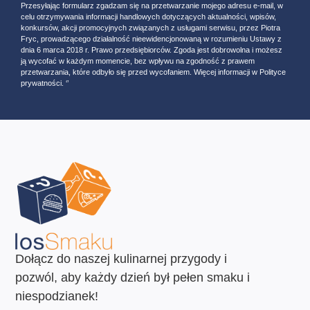
Przesyłając formularz zgadzam się na przetwarzanie mojego adresu e-mail, w
celu otrzymywania informacji handlowych dotyczących aktualności, wpisów,
konkursów, akcji promocyjnych związanych z usługami serwisu, przez Piotra
Fryc, prowadzącego działalność nieewidencjonowaną w rozumieniu Ustawy z
dnia 6 marca 2018 r. Prawo przedsiębiorców. Zgoda jest dobrowolna i możesz
ją wycofać w każdym momencie, bez wpływu na zgodność z prawem
przetwarzania, które odbyło się przed wycofaniem. Więcej informacji w Polityce
prywatności. ‘’
Dołącz do naszej kulinarnej przygody i
pozwól, aby każdy dzień był pełen smaku i
niespodzianek!