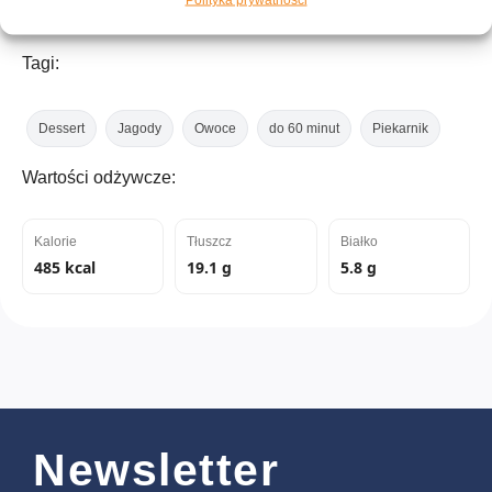
Tagi:
Dessert
Jagody
Owoce
do 60 minut
Piekarnik
Wartości odżywcze:
Kalorie
Tłuszcz
Białko
485 kcal
19.1 g
5.8 g
Newsletter