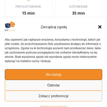
PRZYGOTOWANIE
GOTOWANIE
15 min
35 min
Zarządzaj zgodą
KALORIE
KATEGORIA
Aby zapewnić jak najlepsze wrażenia, korzystamy z technologii, takich jak
485 kcal
Placek
pliki cookie, do przechowywania i/lub uzyskiwania dostępu do informacji o
urządzeniu. Zgoda na te technologie pozwoli nam przetwarzać dane, takie
jak zachowanie podczas przeglądania lub unikalne identyfikatory na tej
stronie. Brak wyrażenia zgody lub wycofanie zgody może niekorzystnie
wpłynąć na niektóre cechy i funkcje.
KUCHNIA
Akceptuję
Desery
Odmów
Zobacz preferencje
ILOŚĆ PORCJI
8 porcji
Polityka prywatności