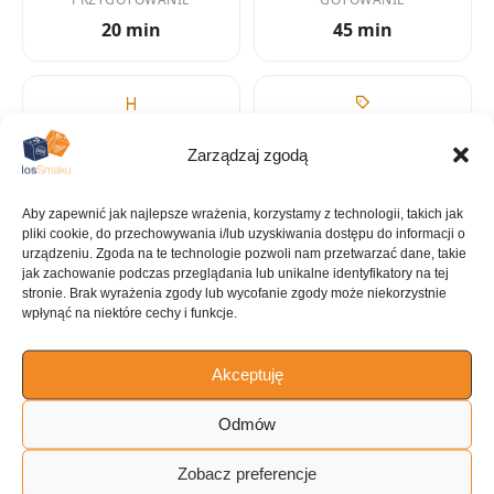
20 min
45 min
KALORIE
KATEGORIA
Zarządzaj zgodą
3220 kcal
Placek
Aby zapewnić jak najlepsze wrażenia, korzystamy z technologii, takich jak
pliki cookie, do przechowywania i/lub uzyskiwania dostępu do informacji o
urządzeniu. Zgoda na te technologie pozwoli nam przetwarzać dane, takie
jak zachowanie podczas przeglądania lub unikalne identyfikatory na tej
KUCHNIA
stronie. Brak wyrażenia zgody lub wycofanie zgody może niekorzystnie
wpłynąć na niektóre cechy i funkcje.
Desery
Akceptuję
Odmów
ILOŚĆ PORCJI
~8 porcji
Zobacz preferencje