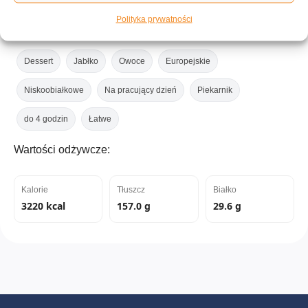
Polityka prywatności
Tagi:
Dessert
Jabłko
Owoce
Europejskie
Niskoobiałkowe
Na pracujący dzień
Piekarnik
do 4 godzin
Łatwe
Wartości odżywcze:
Kalorie
Tłuszcz
Białko
3220 kcal
157.0 g
29.6 g