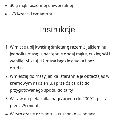
30 g mąki pszennej uniwersalnej
1/3 łyżeczki cynamonu
Instrukcje
W misce ubij kwaśną śmietanę razem z jajkiem na
jednolitą masę, a następnie dodaj mąkę, cukier, sól i
wanilię. Miksuj, aż masa będzie gładka i bez
grudek.
Wmieszaj do masy jabłka, starannie je obtaczając w
kremowym nadzieniu, i przełóż całość do
przygotowanego spodu do tarty.
Wstaw do piekarnika nagrzanego do 200°C i piecz
przez 25 minut.
W tym czasie przygotuj kruszonkę — połącz