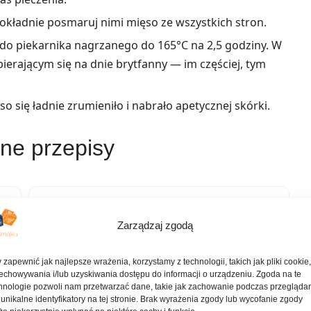
dokładnie posmaruj nimi mięso ze wszystkich stron.
w do piekarnika nagrzanego do 165°C na 2,5 godziny. W
ierającym się na dnie brytfanny — im częściej, tym
so się ładnie zrumieniło i nabrało apetycznej skórki.
ne przepisy
Czerwona fasola z wędzoną kiełbasą i ryżem
Zarządzaj zgodą
 zapewnić jak najlepsze wrażenia, korzystamy z technologii, takich jak pliki cookie
Pikantne chili wieprzowe z papryczkami poblano
echowywania i/lub uzyskiwania dostępu do informacji o urządzeniu. Zgoda na te
i ziemniakami
hnologie pozwoli nam przetwarzać dane, takie jak zachowanie podczas przegląda
 unikalne identyfikatory na tej stronie. Brak wyrażenia zgody lub wycofanie zgody