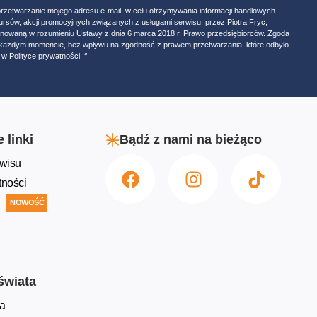
przetwarzanie mojego adresu e-mail, w celu otrzymywania informacji handlowych
ursów, akcji promocyjnych związanych z usługami serwisu, przez Piotra Fryc,
onowaną w rozumieniu Ustawy z dnia 6 marca 2018 r. Prawo przedsiębiorców. Zgoda
w każdym momencie, bez wpływu na zgodność z prawem przetwarzania, które odbyło
w Polityce prywatności. ‘’
 linki
Bądź z nami na bieżąco
wisu
tności
NOWOŚĆ
świata
a