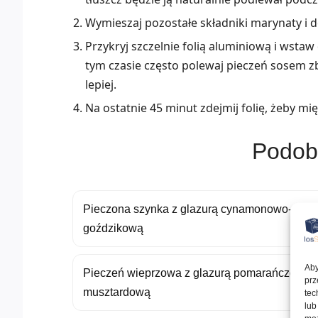
Wymieszaj pozostałe składniki marynaty i 
Przykryj szczelnie folią aluminiową i wsta
tym czasie często polewaj pieczeń sosem zb
lepiej.
Na ostatnie 45 minut zdejmij folię, żeby mię
Podob
Pieczona szynka z glazurą cynamonowo-
goździkową
Aby
Pieczeń wieprzowa z glazurą pomarańczowo-
prz
musztardową
tec
lub