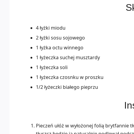
Sk
4 łyżki miodu
2 łyżki sosu sojowego
1 łyżka octu winnego
1 łyżeczka suchej musztardy
1 łyżeczka soli
1 łyżeczka czosnku w proszku
1/2 łyżeczki białego pieprzu
In
Pieczeń ułóż w wyłożonej folią brytfannie t
tłuszcz będzie ją naturalnie podlewał podcz