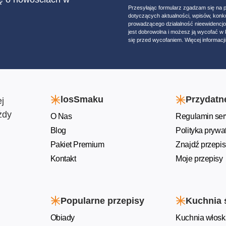
Przesyłając formularz zgadzam się na 
dotyczących aktualności, wpisów, konk
prowadzącego działalność nieewidencj
jest dobrowolna i możesz ją wycofać 
się przed wycofaniem. Więcej informacji 
losSmaku
Przydatne
j
żdy
O Nas
Regulamin ser
Blog
Polityka prywa
Pakiet Premium
Znajdź przepis
Kontakt
Moje przepisy
Popularne przepisy
Kuchnia 
Obiady
Kuchnia włosk