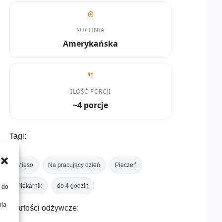
KUCHNIA
Amerykańska
ILOŚĆ PORCJI
~4 porcje
Tagi:
Mięso
Na pracujący dzień
Pieczeń
Piekarnik
do 4 godzin
, do
nia
Wartości odżywcze: