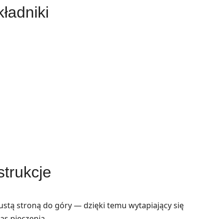
ładniki
strukcje
łustą stroną do góry — dzięki temu wytapiający się
as pieczenia.