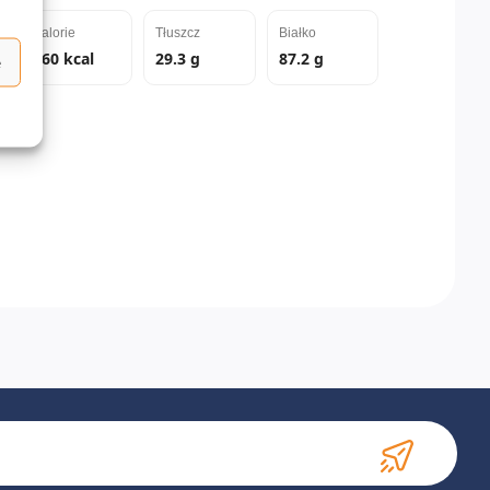
Kalorie
Tłuszcz
Białko
660 kcal
29.3 g
87.2 g
e