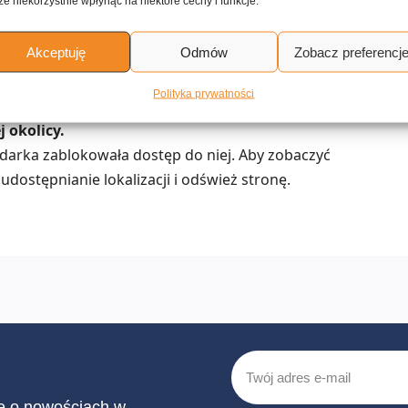
e niekorzystnie wpłynąć na niektóre cechy i funkcje.
rwujące kuchnię amerykańska
Akceptuję
Odmów
Zobacz preferencj
dostawą do domu
Polityka prywatności
 okolicy.
lądarka zablokowała dostęp do niej. Aby zobaczyć
udostępnianie lokalizacji i odśwież stronę.
ię o nowościach w