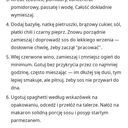
pomidorowy, passatę i wodę. Całość dokładnie
wymieszaj.
Dodaj bazylię, natkę pietruszki, brązowy cukier, sól,
płatki chili i czarny pieprz. Znowu porządnie
zamieszaj i doprowadź sos do lekkiego wrzenia —
dosłownie chwilę, żeby zaczął "pracować".
Wlej czerwone wino, zamieszaj i zmniejsz ogień do
minimum. Gotuj bez przykrycia przez co najmniej
godzinę, często mieszając — im dłużej się dusi, tym
lepiej smakuje, ale pilnuj, żeby sos nie przywarł do
dna.
Ugotuj spaghetti według wskazówek na
opakowaniu, odcedź i przełóż na talerze. Nałóż na
makaron solidną porcję sosu i posyp startym
parmezanem.