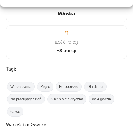
KUCHNIA
Włoska
ILOŚĆ PORCJI
~8 porcji
Tagi:
Wieprzowina
Mięso
Europejskie
Dla dzieci
Na pracujący dzień
Kuchnia elektryczna
do 4 godzin
Łatwe
Wartości odżywcze: