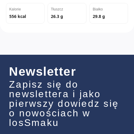
Kalorie
Tłuszcz
Białko
556 kcal
26.3 g
29.8 g
Newsletter
Zapisz się do
newslettera i jako
pierwszy dowiedz się
o nowościach w
losSmaku