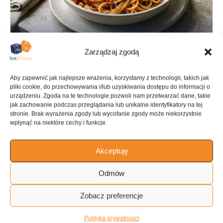
Zarządzaj zgodą
Aby zapewnić jak najlepsze wrażenia, korzystamy z technologii, takich jak
pliki cookie, do przechowywania i/lub uzyskiwania dostępu do informacji o
urządzeniu. Zgoda na te technologie pozwoli nam przetwarzać dane, takie
PRZYGOTOWANIE
GOTOWANIE
jak zachowanie podczas przeglądania lub unikalne identyfikatory na tej
20 min
1 h
stronie. Brak wyrażenia zgody lub wycofanie zgody może niekorzystnie
wpłynąć na niektóre cechy i funkcje.
Akceptuję
KALORIE
KATEGORIA
Odmów
556 kcal
Spaghetti
Zobacz preferencje
Polityka prywatności