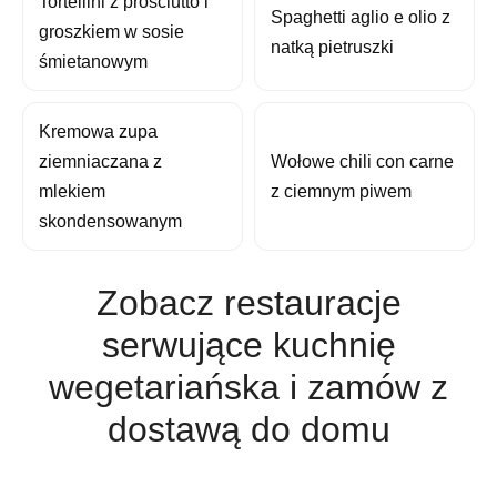
Tortellini z prosciutto i
Spaghetti aglio e olio z
groszkiem w sosie
natką pietruszki
śmietanowym
Kremowa zupa
ziemniaczana z
Wołowe chili con carne
mlekiem
z ciemnym piwem
skondensowanym
Zobacz restauracje
serwujące kuchnię
wegetariańska i zamów z
dostawą do domu