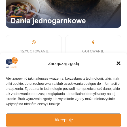
PRZYGOTOWANIE
GOTOWANIE
15 min
30 min
Zarządzaj zgodą
Aby zapewnić jak najlepsze wrażenia, korzystamy z technologii, takich jak
pliki cookie, do przechowywania i/lub uzyskiwania dostępu do informacji o
KALORIE
KATEGORIA
urządzeniu. Zgoda na te technologie pozwoli nam przetwarzać dane, takie
jak zachowanie podczas przeglądania lub unikalne identyfikatory na tej
36 kcal
Dania
stronie. Brak wyrażenia zgody lub wycofanie zgody może niekorzystnie
jednogarnkowe
wpłynąć na niektóre cechy i funkcje.
Akceptuję