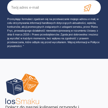
Przesyłając formularz zgadzam się na przetwarzanie mojego adresu e-mail, w
celu otrzymywania informacji handlowych dotyczących aktualności, wpisów,
konkursów, akcji promocyjnych związanych z usługami serwisu, przez Piotra
Fryc, prowadzącego działalność nieewidencjonowaną w rozumieniu Ustawy z
dnia 6 marca 2018 r. Prawo przedsiębiorców. Zgoda jest dobrowolna i możesz
ją wycofać w każdym momencie, bez wpływu na zgodność z prawem
przetwarzania, które odbyło się przed wycofaniem. Więcej informacji w Polityce
prywatności. ‘’
Dołącz do naszej kulinarnej przygody i