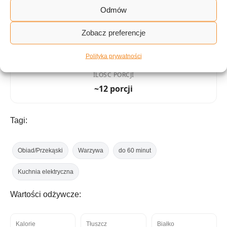
Odmów
KUCHNIA
Wegetariańska
Zobacz preferencje
Polityka prywatności
ILOŚĆ PORCJI
~12 porcji
Tagi:
Obiad/Przekąski
Warzywa
do 60 minut
Kuchnia elektryczna
Wartości odżywcze:
Kalorie
Tłuszcz
Białko