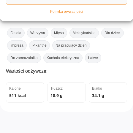
Polityka prywatności
Tagi:
Fasola
Warzywa
Mięso
Meksykańskie
Dla dzieci
Impreza
Pikantne
Na pracujący dzień
Do zamrażalnika
Kuchnia elektryczna
Łatwe
Wartości odżywcze:
Kalorie
Tłuszcz
Białko
511 kcal
18.9 g
34.1 g