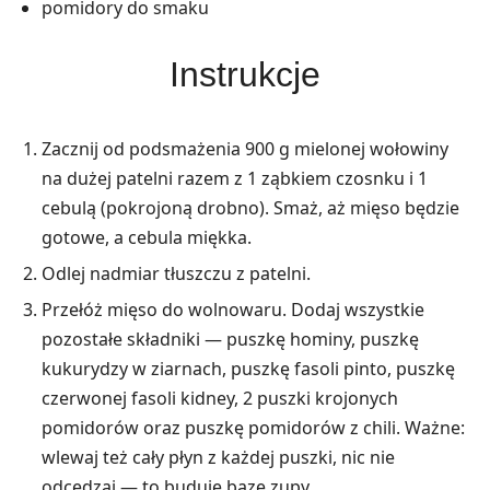
pomidory do smaku
Instrukcje
Zacznij od podsmażenia 900 g mielonej wołowiny
na dużej patelni razem z 1 ząbkiem czosnku i 1
cebulą (pokrojoną drobno). Smaż, aż mięso będzie
gotowe, a cebula miękka.
Odlej nadmiar tłuszczu z patelni.
Przełóż mięso do wolnowaru. Dodaj wszystkie
pozostałe składniki — puszkę hominy, puszkę
kukurydzy w ziarnach, puszkę fasoli pinto, puszkę
czerwonej fasoli kidney, 2 puszki krojonych
pomidorów oraz puszkę pomidorów z chili. Ważne:
wlewaj też cały płyn z każdej puszki, nic nie
odcedzaj — to buduje bazę zupy.