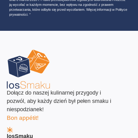
ją wycofać w każdym momencie, bez wpływu na zgodność z prawem
przetwarzania, które odbyło się przed wycofaniem. Więcej informacji w Polityce
prywatności. ‘’
Dołącz do naszej kulinarnej przygody i
pozwól, aby każdy dzień był pełen smaku i
niespodzianek!
Bon appétit!
losSmaku