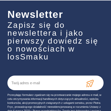
Newsletter
Zapisz się do
newslettera i jako
pierwszy dowiedz się
o nowościach w
losSmaku
Przesyłając formularz zgadzam się na przetwarzanie mojego adresu e-mail, w
celu otrzymywania informacji handlowych dotyczących aktualności, wpisów,
konkursów, akcji promocyjnych związanych z usługami serwisu, przez Piotra
Fryc, prowadzącego działalność nieewidencjonowaną w rozumieniu Ustawy z
dnia 6 marca 2018 r. Prawo przedsiębiorców. Zgoda jest dobrowolna i możesz