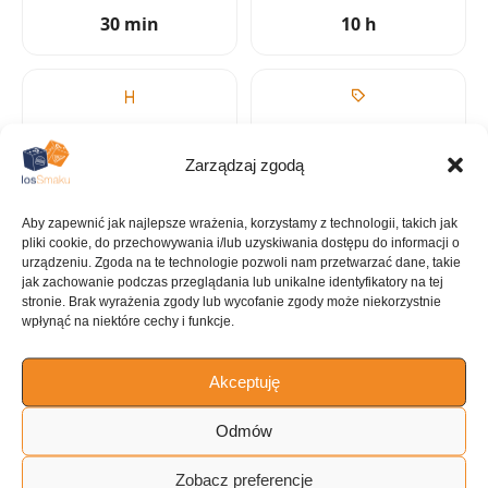
30 min
10 h
KALORIE
KATEGORIA
511 kcal
Dania
Zarządzaj zgodą
jednogarnkowe
Aby zapewnić jak najlepsze wrażenia, korzystamy z technologii, takich jak
pliki cookie, do przechowywania i/lub uzyskiwania dostępu do informacji o
urządzeniu. Zgoda na te technologie pozwoli nam przetwarzać dane, takie
jak zachowanie podczas przeglądania lub unikalne identyfikatory na tej
stronie. Brak wyrażenia zgody lub wycofanie zgody może niekorzystnie
KUCHNIA
wpłynąć na niektóre cechy i funkcje.
Inne
Akceptuję
Odmów
ILOŚĆ PORCJI
~4 porcje
Zobacz preferencje