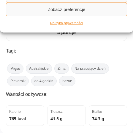
Zobacz preferencje
Polityka prywatności
ILOŚĆ PORCJI
4 porcje
Tagi:
Mięso
Australijskie
Zima
Na pracujący dzień
Piekarnik
do 4 godzin
Łatwe
Wartości odżywcze:
Kalorie
Tłuszcz
Białko
765 kcal
41.5 g
74.3 g