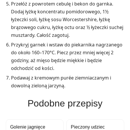
Przełóż z powrotem cebulę i bekon do garnka.
Dodaj łyżkę koncentratu pomidorowego, 1½
łyżeczki soli, łyżkę sosu Worcestershire, łyżkę
brązowego cukru, łyżkę octu oraz ½ łyżeczki suchej
musztardy. Całość zagotuj.
Przykryj garnek i wstaw do piekarnika nagrzanego
do około 160–170°C. Piecz przez mniej więcej 2
godziny, aż mięso będzie miękkie i będzie
odchodzić od kości.
Podawaj z kremowym purée ziemniaczanym i
dowolną zieloną jarzyną.
Podobne przepisy
Golenie jagnięce
Pieczony udziec