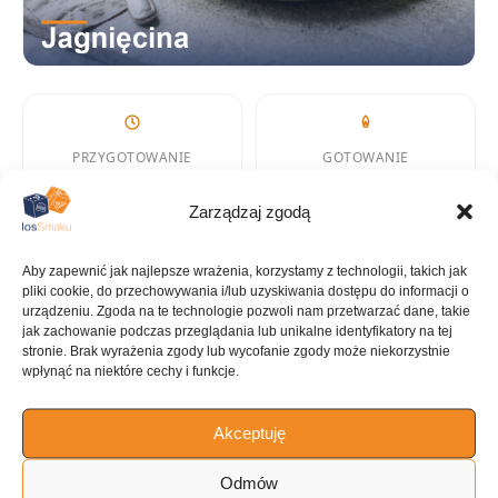
PRZYGOTOWANIE
GOTOWANIE
20 min
2 h
Zarządzaj zgodą
Aby zapewnić jak najlepsze wrażenia, korzystamy z technologii, takich jak
pliki cookie, do przechowywania i/lub uzyskiwania dostępu do informacji o
KALORIE
KATEGORIA
urządzeniu. Zgoda na te technologie pozwoli nam przetwarzać dane, takie
765 kcal
Jagnięcina
jak zachowanie podczas przeglądania lub unikalne identyfikatory na tej
stronie. Brak wyrażenia zgody lub wycofanie zgody może niekorzystnie
wpłynąć na niektóre cechy i funkcje.
Akceptuję
KUCHNIA
Amerykańska
Odmów