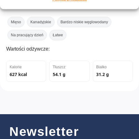
Tagi:
Mięso
Kanadyjskie
Bardzo niskie węglowodany
Na pracujący dzień
Łatwe
Wartości odżywcze:
Kalorie
Tłuszcz
Białko
627 kcal
54.1 g
31.2 g
Newsletter