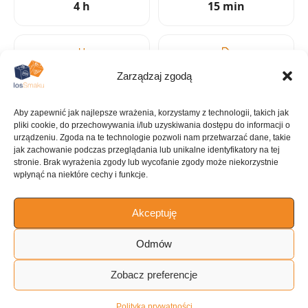
4 h
15 min
KALORIE
KATEGORIA
Zarządzaj zgodą
627 kcal
Jagnięcina
Aby zapewnić jak najlepsze wrażenia, korzystamy z technologii, takich jak
pliki cookie, do przechowywania i/lub uzyskiwania dostępu do informacji o
urządzeniu. Zgoda na te technologie pozwoli nam przetwarzać dane, takie
jak zachowanie podczas przeglądania lub unikalne identyfikatory na tej
stronie. Brak wyrażenia zgody lub wycofanie zgody może niekorzystnie
KUCHNIA
wpłynąć na niektóre cechy i funkcje.
Amerykańska
Akceptuję
Odmów
ILOŚĆ PORCJI
4 porcje
Zobacz preferencje
Polityka prywatności