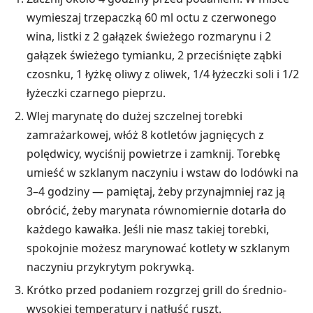
wymieszaj trzepaczką 60 ml octu z czerwonego
wina, listki z 2 gałązek świeżego rozmarynu i 2
gałązek świeżego tymianku, 2 przeciśnięte ząbki
czosnku, 1 łyżkę oliwy z oliwek, 1/4 łyżeczki soli i 1/2
łyżeczki czarnego pieprzu.
Wlej marynatę do dużej szczelnej torebki
zamrażarkowej, włóż 8 kotletów jagnięcych z
polędwicy, wyciśnij powietrze i zamknij. Torebkę
umieść w szklanym naczyniu i wstaw do lodówki na
3–4 godziny — pamiętaj, żeby przynajmniej raz ją
obrócić, żeby marynata równomiernie dotarła do
każdego kawałka. Jeśli nie masz takiej torebki,
spokojnie możesz marynować kotlety w szklanym
naczyniu przykrytym pokrywką.
Krótko przed podaniem rozgrzej grill do średnio-
wysokiej temperatury i natłuść ruszt.