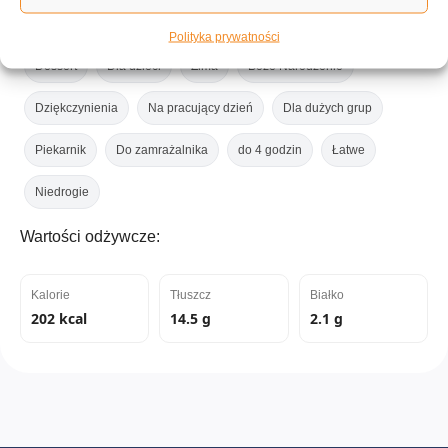
Tagi:
Polityka prywatności
Dessert
Dla dzieci
Zima
Boże Narodzenie
Dziękczynienia
Na pracujący dzień
Dla dużych grup
Piekarnik
Do zamrażalnika
do 4 godzin
Łatwe
Niedrogie
Wartości odżywcze:
Kalorie
Tłuszcz
Białko
202 kcal
14.5 g
2.1 g