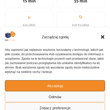
15 min
55 min
KALORIE
KATEGORIA
202 kcal
Placek
Zarządzaj zgodą
Aby zapewnić jak najlepsze wrażenia, korzystamy z technologii, takich jak
pliki cookie, do przechowywania i/lub uzyskiwania dostępu do informacji o
urządzeniu. Zgoda na te technologie pozwoli nam przetwarzać dane, takie
KUCHNIA
jak zachowanie podczas przeglądania lub unikalne identyfikatory na tej
Desery
stronie. Brak wyrażenia zgody lub wycofanie zgody może niekorzystnie
wpłynąć na niektóre cechy i funkcje.
Akceptuję
ILOŚĆ PORCJI
16 porcji
Odmów
Zobacz preferencje