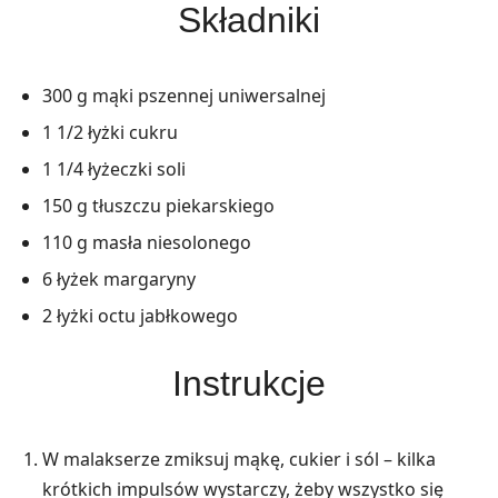
Składniki
300 g mąki pszennej uniwersalnej
1 1/2 łyżki cukru
1 1/4 łyżeczki soli
150 g tłuszczu piekarskiego
110 g masła niesolonego
6 łyżek margaryny
2 łyżki octu jabłkowego
Instrukcje
W malakserze zmiksuj mąkę, cukier i sól – kilka
krótkich impulsów wystarczy, żeby wszystko się