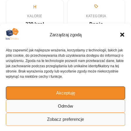
KALORIE
KATEGORIA
239 kcal
Dania
jednogarnkowe
Zarządzaj zgodą
Aby zapewnić jak najlepsze wrażenia, korzystamy z technologii, takich jak
pliki cookie, do przechowywania i/lub uzyskiwania dostępu do informacji o
urządzeniu. Zgoda na te technologie pozwoli nam przetwarzać dane, takie
KUCHNIA
jak zachowanie podczas przeglądania lub unikalne identyfikatory na tej
stronie. Brak wyrażenia zgody lub wycofanie zgody może niekorzystnie
Azjatycka
wpłynąć na niektóre cechy i funkcje.
Akceptuję
ILOŚĆ PORCJI
Odmów
5 porcji
Zobacz preferencje
Tagi: