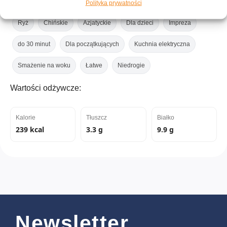
Polityka prywatności
Ryż
Chińskie
Azjatyckie
Dla dzieci
Impreza
do 30 minut
Dla początkujących
Kuchnia elektryczna
Smażenie na woku
Łatwe
Niedrogie
Wartości odżywcze:
Kalorie
Tłuszcz
Białko
239 kcal
3.3 g
9.9 g
Newsletter