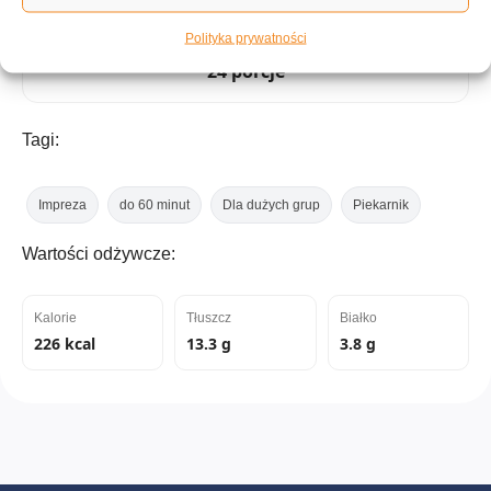
Polityka prywatności
ILOŚĆ PORCJI
24 porcje
Tagi:
Impreza
do 60 minut
Dla dużych grup
Piekarnik
Wartości odżywcze:
Kalorie
Tłuszcz
Białko
226 kcal
13.3 g
3.8 g