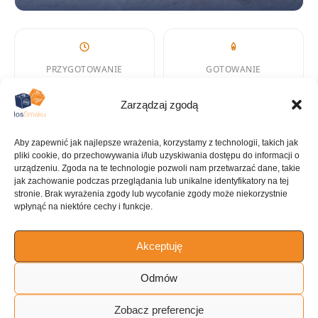
PRZYGOTOWANIE
GOTOWANIE
20 min
35 min
Zarządzaj zgodą
Aby zapewnić jak najlepsze wrażenia, korzystamy z technologii, takich jak
pliki cookie, do przechowywania i/lub uzyskiwania dostępu do informacji o
KALORIE
KATEGORIA
urządzeniu. Zgoda na te technologie pozwoli nam przetwarzać dane, takie
226 kcal
Deser
jak zachowanie podczas przeglądania lub unikalne identyfikatory na tej
stronie. Brak wyrażenia zgody lub wycofanie zgody może niekorzystnie
wpłynąć na niektóre cechy i funkcje.
Akceptuję
KUCHNIA
Desery
Odmów
Zobacz preferencje