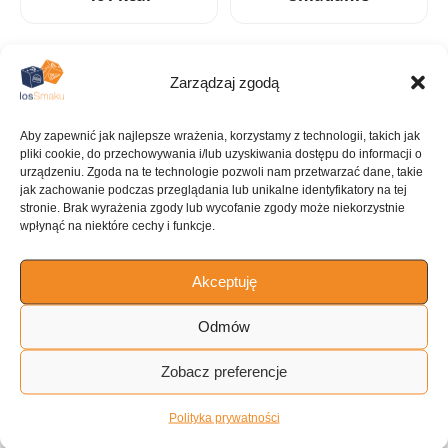
Zarządzaj zgodą
KUCHNIA
Amerykańska
Aby zapewnić jak najlepsze wrażenia, korzystamy z technologii, takich jak
pliki cookie, do przechowywania i/lub uzyskiwania dostępu do informacji o
urządzeniu. Zgoda na te technologie pozwoli nam przetwarzać dane, takie
jak zachowanie podczas przeglądania lub unikalne identyfikatory na tej
stronie. Brak wyrażenia zgody lub wycofanie zgody może niekorzystnie
wpłynąć na niektóre cechy i funkcje.
ILOŚĆ PORCJI
~4 porcje
Akceptuję
Tagi:
Odmów
Zobacz preferencje
Obiad/Przekąski
Krab
Ser
Europejskie
Polityka prywatności
Bardzo niskie węglowodany
Dla dzieci
Bez...
Pikantne