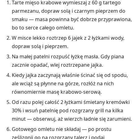
Tarte mięso krabowe wymieszaj z 60 g tartego
parmezanu, dopraw solą i czarnym pieprzem do
smaku — masa powinna być dobrze przyprawiona,
bo to serce całego omletu.
W misce lekko roztrzep 6 jajek z 2 łyżkami wody,
dopraw solą i pieprzem.
Na małej patelni rozpuść łyżkę masła. Gdy piana
zacznie opadać, wlej roztrzepane jajka.
Kiedy jajka zaczynają właśnie ścinać się od spodu,
ale wciąż są płynne na górze, rozłóż na nich
równomiernie masę krabowo-serową.
Od razu polej całość 2 łyżkami śmietany kremówki
30% i wsuń patelnię pod rozgrzany grill na kilka
minut — obserwuj, aż wierzch ładnie się zarumieni.
Gotowego omletu nie składaj — po prostu
ześlizgnij go na rozgrzany talerz i podaj