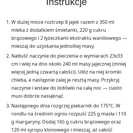
Instrukcje
W dużej misce roztrzep 8 jajek razem z 350 ml
mleka z dodatkiem śmietanki, 220 g cukru
brązowego i 2 łyżeczkami ekstraktu waniliowego —
mieszaj do uzyskania jednolitej masy.
Natłuść naczynie do pieczenia o wymiarach 23x33
cm i wlej na dno około 240 ml masy jajecznej (mniej
więcej jedną czwartą całości). Ułóż na niej kromki
chleba, a następnie zalej je resztą masy. Przykryj
naczynie i wstaw do lodówki na całą noc — ciasto
musi dobrze nasiąknąć.
Następnego dnia rozgrzej piekarnik do 175°C. W
rondlu na średnim ogniu rozpuść 225 g masła i 110
g margaryny. Dodaj 165 g cukru brązowego oraz
120 ml syropu klonowego i mieszaj, aż całość