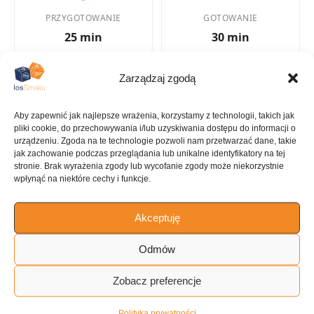
PRZYGOTOWANIE
GOTOWANIE
25 min
30 min
Zarządzaj zgodą
KALORIE
KATEGORIA
Aby zapewnić jak najlepsze wrażenia, korzystamy z technologii, takich jak
821 kcal
Śniadanie
pliki cookie, do przechowywania i/lub uzyskiwania dostępu do informacji o
urządzeniu. Zgoda na te technologie pozwoli nam przetwarzać dane, takie
jak zachowanie podczas przeglądania lub unikalne identyfikatory na tej
stronie. Brak wyrażenia zgody lub wycofanie zgody może niekorzystnie
wpłynąć na niektóre cechy i funkcje.
KUCHNIA
Akceptuję
Desery
Odmów
Zobacz preferencje
ILOŚĆ PORCJI
6 porcji
Polityka prywatności