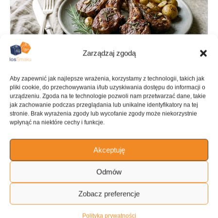
Zarządzaj zgodą
Aby zapewnić jak najlepsze wrażenia, korzystamy z technologii, takich jak
pliki cookie, do przechowywania i/lub uzyskiwania dostępu do informacji o
urządzeniu. Zgoda na te technologie pozwoli nam przetwarzać dane, takie
jak zachowanie podczas przeglądania lub unikalne identyfikatory na tej
stronie. Brak wyrażenia zgody lub wycofanie zgody może niekorzystnie
wpłynąć na niektóre cechy i funkcje.
PRZYGOTOWANIE
GOTOWANIE
25 min
2 h
Akceptuję
Odmów
KALORIE
KATEGORIA
Zobacz preferencje
114 kcal
Jagnięcina
Polityka prywatności