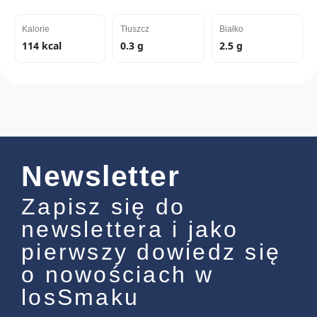
Kalorie
Tłuszcz
Białko
114 kcal
0.3 g
2.5 g
Newsletter
Zapisz się do
newslettera i jako
pierwszy dowiedz się
o nowościach w
losSmaku