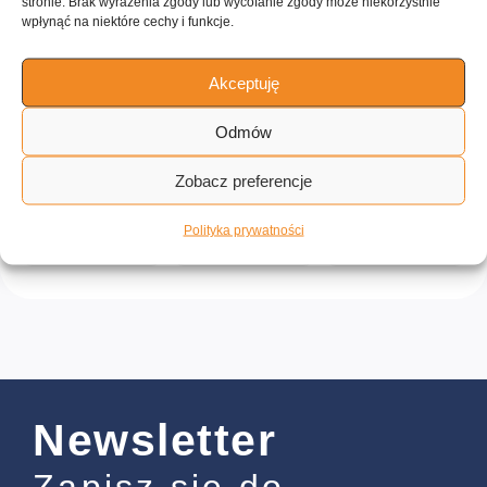
stronie. Brak wyrażenia zgody lub wycofanie zgody może niekorzystnie
wpłynąć na niektóre cechy i funkcje.
Owoce
Niskoobiałkowe
Niski cholesterol
Zdrowe
Akceptuję
Dla dzieci
do 60 minut
Łatwe
Niedrogie
Odmów
Wartości odżywcze:
Zobacz preferencje
Kalorie
Tłuszcz
Białko
Polityka prywatności
412 kcal
11.1 g
4.8 g
Newsletter