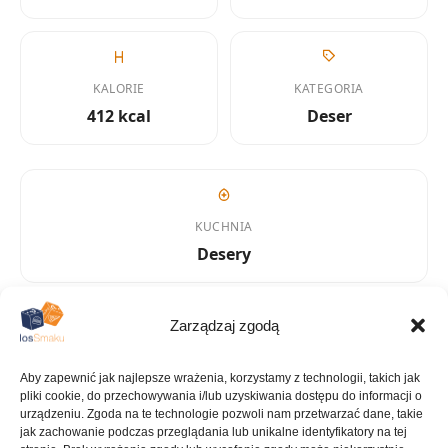
KALORIE
KATEGORIA
412 kcal
Deser
KUCHNIA
Desery
Zarządzaj zgodą
ILOŚĆ PORCJI
6 porcji
Aby zapewnić jak najlepsze wrażenia, korzystamy z technologii, takich jak
pliki cookie, do przechowywania i/lub uzyskiwania dostępu do informacji o
urządzeniu. Zgoda na te technologie pozwoli nam przetwarzać dane, takie
jak zachowanie podczas przeglądania lub unikalne identyfikatory na tej
Tagi: