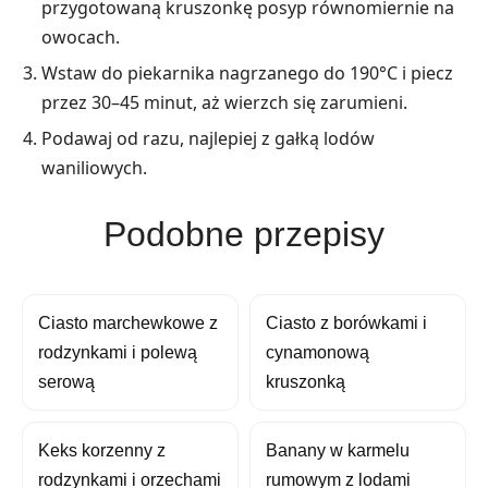
przygotowaną kruszonkę posyp równomiernie na
owocach.
Wstaw do piekarnika nagrzanego do 190°C i piecz
przez 30–45 minut, aż wierzch się zarumieni.
Podawaj od razu, najlepiej z gałką lodów
waniliowych.
Podobne przepisy
Ciasto marchewkowe z
Ciasto z borówkami i
rodzynkami i polewą
cynamonową
serową
kruszonką
Keks korzenny z
Banany w karmelu
rodzynkami i orzechami
rumowym z lodami