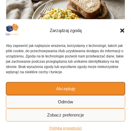
Zarządzaj zgodą
Aby zapewnić jak najlepsze wrażenia, korzystamy z technologii, takich jak
pliki cookie, do przechowywania i/lub uzyskiwania dostępu do informacji o
urządzeniu. Zgoda na te technologie pozwoli nam przetwarzać dane, takie
jak zachowanie podczas przeglądania lub unikalne identyfikatory na tej
stronie. Brak wyrażenia zgody lub wycofanie zgody może niekorzystnie
wpłynąć na niektóre cechy i funkcje.
PRZYGOTOWANIE
GOTOWANIE
Akceptuję
20 min
25 min
Odmów
Zobacz preferencje
KALORIE
KATEGORIA
1046 kcal
Śniadanie
Polityka prywatności