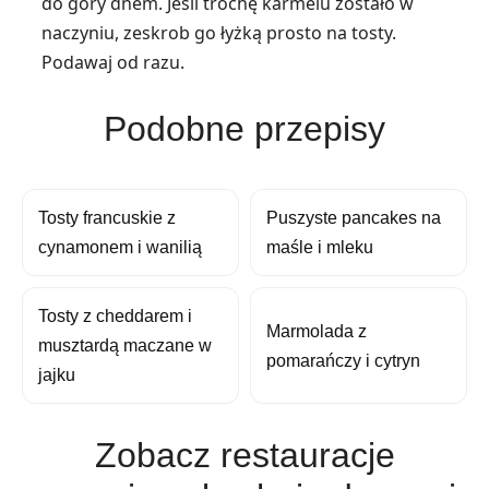
do góry dnem. Jeśli trochę karmelu zostało w
naczyniu, zeskrob go łyżką prosto na tosty.
Podawaj od razu.
Podobne przepisy
Tosty francuskie z
Puszyste pancakes na
cynamonem i wanilią
maśle i mleku
Tosty z cheddarem i
Marmolada z
musztardą maczane w
pomarańczy i cytryn
jajku
Zobacz restauracje