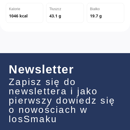
Kalorie
Tłuszcz
Białko
1046 kcal
43.1 g
19.7 g
Newsletter
Zapisz się do
newslettera i jako
pierwszy dowiedz się
o nowościach w
losSmaku