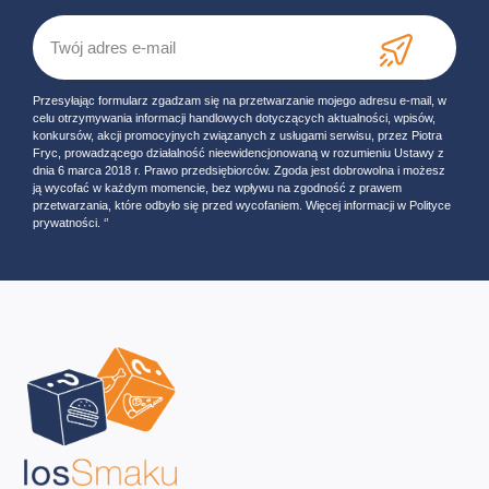
Przesyłając formularz zgadzam się na przetwarzanie mojego adresu e-mail, w
celu otrzymywania informacji handlowych dotyczących aktualności, wpisów,
konkursów, akcji promocyjnych związanych z usługami serwisu, przez Piotra
Fryc, prowadzącego działalność nieewidencjonowaną w rozumieniu Ustawy z
dnia 6 marca 2018 r. Prawo przedsiębiorców. Zgoda jest dobrowolna i możesz
ją wycofać w każdym momencie, bez wpływu na zgodność z prawem
przetwarzania, które odbyło się przed wycofaniem. Więcej informacji w Polityce
prywatności. ‘’