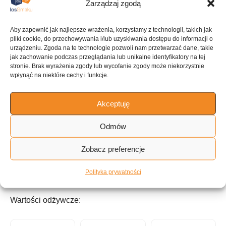
Zarządzaj zgodą
Aby zapewnić jak najlepsze wrażenia, korzystamy z technologii, takich jak
pliki cookie, do przechowywania i/lub uzyskiwania dostępu do informacji o
KUCHNIA
urządzeniu. Zgoda na te technologie pozwoli nam przetwarzać dane, takie
Inne
jak zachowanie podczas przeglądania lub unikalne identyfikatory na tej
stronie. Brak wyrażenia zgody lub wycofanie zgody może niekorzystnie
wpłynąć na niektóre cechy i funkcje.
ILOŚĆ PORCJI
Akceptuję
~3 porcje
Odmów
Tagi:
Zobacz preferencje
Polityka prywatności
Mięso
do 30 minut
Wartości odżywcze: