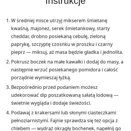
Instrukcje
W średniej misce utrzyj mikserem śmietanę
kwaśną, majonez, serek śmietankowy, starty
cheddar, drobno posiekaną cebulę, zieloną
paprykę, szczyptę czosnku w proszku i czarny
pieprz — miksuj, aż masa będzie gładka i jednolita.
Pokrusz boczek na małe kawałki i dodaj do masy, a
następnie wrzuć posiekanego pomidora i całość
porządnie wymieszaj łyżką.
Bezpośrednio przed podaniem możesz
udekorować dip poszatkowaną sałatą lodową —
świetnie wygląda i dodaje świeżości.
Podawaj z krakersami lub słonymi ciasteczkami
pełnoziarnistymi. Fajnie sprawdza się też opcja z
chlebem — wydrąż okrągły bochenek, napełnij go