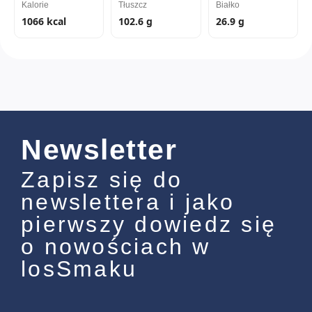
Kalorie
Tłuszcz
Białko
1066 kcal
102.6 g
26.9 g
Newsletter
Zapisz się do
newslettera i jako
pierwszy dowiedz się
o nowościach w
losSmaku