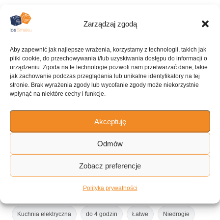
Zarządzaj zgodą
KUCHNIA
Aby zapewnić jak najlepsze wrażenia, korzystamy z technologii, takich jak
Amerykańska
pliki cookie, do przechowywania i/lub uzyskiwania dostępu do informacji o
urządzeniu. Zgoda na te technologie pozwoli nam przetwarzać dane, takie
jak zachowanie podczas przeglądania lub unikalne identyfikatory na tej
stronie. Brak wyrażenia zgody lub wycofanie zgody może niekorzystnie
wpłynąć na niektóre cechy i funkcje.
ILOŚĆ PORCJI
12 porcji
Akceptuję
Odmów
Tagi:
Zobacz preferencje
Wieprzowina
Soczewica
Fasola
Mięso
Polityka prywatności
Niskoobiałkowe
Niski cholesterol
Na pracujący dzień
Kuchnia elektryczna
do 4 godzin
Łatwe
Niedrogie