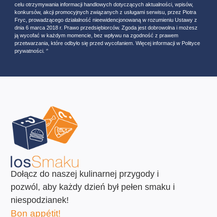
celu otrzymywania informacji handlowych dotyczących aktualności, wpisów,
konkursów, akcji promocyjnych związanych z usługami serwisu, przez Piotra
Fryc, prowadzącego działalność nieewidencjonowaną w rozumieniu Ustawy z
dnia 6 marca 2018 r. Prawo przedsiębiorców. Zgoda jest dobrowolna i możesz
ją wycofać w każdym momencie, bez wpływu na zgodność z prawem
przetwarzania, które odbyło się przed wycofaniem. Więcej informacji w Polityce
prywatności. ‘’
Dołącz do naszej kulinarnej przygody i
pozwól, aby każdy dzień był pełen smaku i
niespodzianek!
Bon appétit!