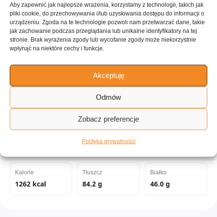
Aby zapewnić jak najlepsze wrażenia, korzystamy z technologii, takich jak
pliki cookie, do przechowywania i/lub uzyskiwania dostępu do informacji o
urządzeniu. Zgoda na te technologie pozwoli nam przetwarzać dane, takie
ILOŚĆ PORCJI
jak zachowanie podczas przeglądania lub unikalne identyfikatory na tej
stronie. Brak wyrażenia zgody lub wycofanie zgody może niekorzystnie
~4 porcje
wpłynąć na niektóre cechy i funkcje.
Tagi:
Akceptuję
Odmów
Szwedzkie
Skandynawskie
Europejskie
do 60 minut
Zobacz preferencje
Kuchnia elektryczna
Polityka prywatności
Wartości odżywcze:
Kalorie
Tłuszcz
Białko
1262 kcal
84.2 g
46.0 g