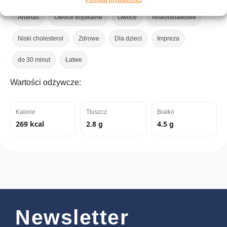
Ananas
Owoce tropikalne
Owoce
Niskoobiałkowe
Niski cholesterol
Zdrowe
Dla dzieci
Impreza
do 30 minut
Łatwe
Wartości odżywcze:
Kalorie
Tłuszcz
Białko
269 kcal
2.8 g
4.5 g
Newsletter