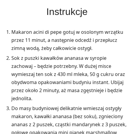
Instrukcje
Makaron acini di pepe gotuj w osolonym wrzątku
przez 11 minut, a następnie odcedź i przepłucz
zimną wodą, żeby całkowicie ostygł.
Sok z puszki kawałków ananasa w syropie
zachowaj – będzie potrzebny. W dużej misce
wymieszaj ten sok z 430 ml mleka, 50 g cukru oraz
obydwoma opakowaniami budyniu instant. Ubijaj
przez około 2 minuty, aż masa zgęstnieje i będzie
jednolita.
Do masy budyniowej delikatnie wmieszaj ostygły
makaron, kawałki ananasa (bez soku), zgnieciony
ananas z 2 puszek, cząstki mandarynek z 3 puszek,
połowę opakowania mini pianek marshmallow