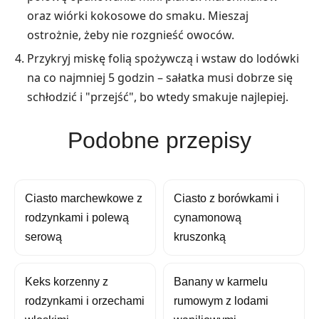
oraz wiórki kokosowe do smaku. Mieszaj
ostrożnie, żeby nie rozgnieść owoców.
Przykryj miskę folią spożywczą i wstaw do lodówki
na co najmniej 5 godzin – sałatka musi dobrze się
schłodzić i "przejść", bo wtedy smakuje najlepiej.
Podobne przepisy
Ciasto marchewkowe z
Ciasto z borówkami i
rodzynkami i polewą
cynamonową
serową
kruszonką
Keks korzenny z
Banany w karmelu
rodzynkami i orzechami
rumowym z lodami