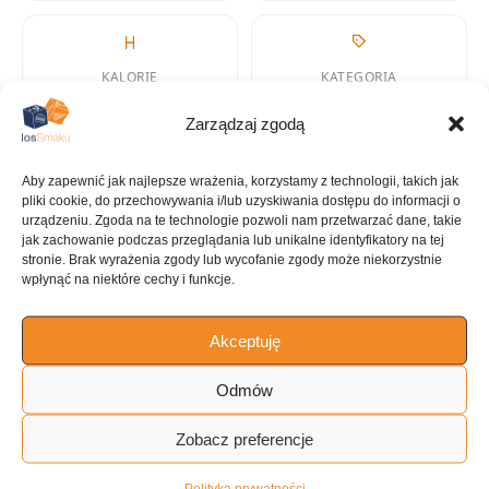
KALORIE
KATEGORIA
269 kcal
Deser
Zarządzaj zgodą
Aby zapewnić jak najlepsze wrażenia, korzystamy z technologii, takich jak
pliki cookie, do przechowywania i/lub uzyskiwania dostępu do informacji o
urządzeniu. Zgoda na te technologie pozwoli nam przetwarzać dane, takie
KUCHNIA
jak zachowanie podczas przeglądania lub unikalne identyfikatory na tej
Desery
stronie. Brak wyrażenia zgody lub wycofanie zgody może niekorzystnie
wpłynąć na niektóre cechy i funkcje.
Akceptuję
ILOŚĆ PORCJI
Odmów
12 porcji
Zobacz preferencje
Tagi:
Polityka prywatności