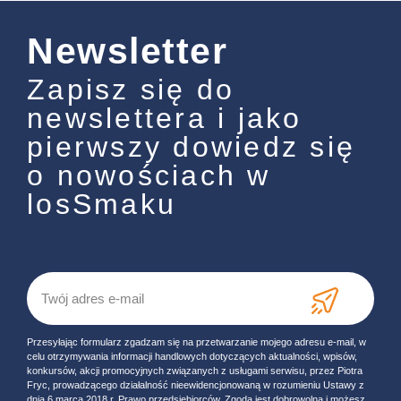
Newsletter
Zapisz się do
newslettera i jako
pierwszy dowiedz się
o nowościach w
losSmaku
Przesyłając formularz zgadzam się na przetwarzanie mojego adresu e-mail, w
celu otrzymywania informacji handlowych dotyczących aktualności, wpisów,
konkursów, akcji promocyjnych związanych z usługami serwisu, przez Piotra
Fryc, prowadzącego działalność nieewidencjonowaną w rozumieniu Ustawy z
dnia 6 marca 2018 r. Prawo przedsiębiorców. Zgoda jest dobrowolna i możesz