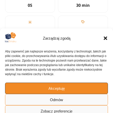
0S
30 min
KALORIE
KATEGORIA
476 kcal
Dania
Zarządzaj zgodą
jednogarnkowe
Aby zapewnić jak najlepsze wrażenia, korzystamy z technologii, takich jak
pliki cookie, do przechowywania i/lub uzyskiwania dostępu do informacji o
urządzeniu. Zgoda na te technologie pozwoli nam przetwarzać dane, takie
jak zachowanie podczas przeglądania lub unikalne identyfikatory na tej
stronie. Brak wyrażenia zgody lub wycofanie zgody może niekorzystnie
KUCHNIA
wpłynąć na niektóre cechy i funkcje.
Amerykańska
Akceptuję
Odmów
ILOŚĆ PORCJI
4 porcje
Zobacz preferencje