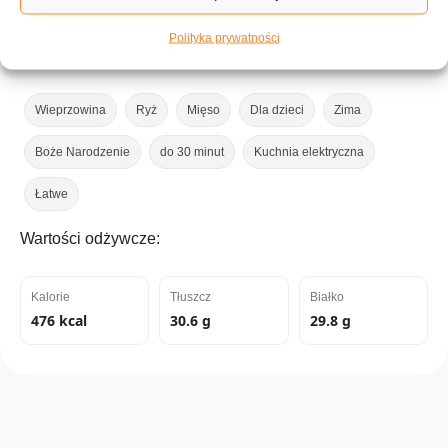
Polityka prywatności
Tagi:
Wieprzowina
Ryż
Mięso
Dla dzieci
Zima
Boże Narodzenie
do 30 minut
Kuchnia elektryczna
Łatwe
Wartości odżywcze:
Kalorie
Tłuszcz
Białko
476 kcal
30.6 g
29.8 g