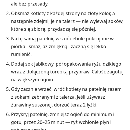
ale bez przesady.
Obsmaż kotlety z każdej strony na złoty kolor, a
następnie zdejmij je na talerz — nie wylewaj soków,
które się zbiorą, przydadzą się później.
Na tę samą patelnię wrzuć cebule pokrojone w
piórka i smaż, aż zmiękną i zaczną się lekko
rumienić.
Dodaj sok jabłkowy, pół opakowania ryżu dzikiego
wraz z dołączoną torebką przypraw. Całość zagotuj
na większym ogniu.
Gdy zacznie wrzeć, wróć kotlety na patelnię razem
z sokami zebranymi z talerza. Jeśli używasz
żurawiny suszonej, dorzuć teraz 2 łyżki.
Przykryj patelnię, zmniejsz ogień do minimum i
gotuj przez 20–25 minut — ryż wchłonie płyn i