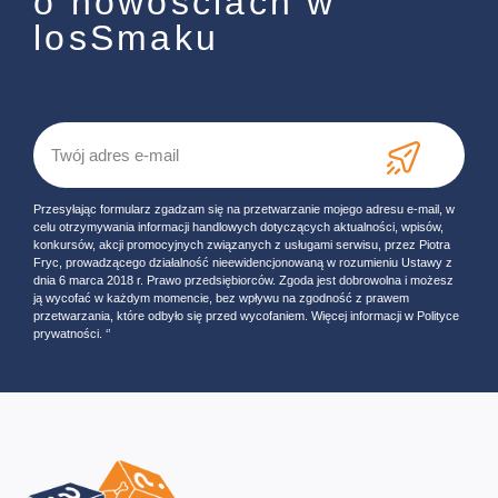
o nowościach w
losSmaku
Przesyłając formularz zgadzam się na przetwarzanie mojego adresu e-mail, w
celu otrzymywania informacji handlowych dotyczących aktualności, wpisów,
konkursów, akcji promocyjnych związanych z usługami serwisu, przez Piotra
Fryc, prowadzącego działalność nieewidencjonowaną w rozumieniu Ustawy z
dnia 6 marca 2018 r. Prawo przedsiębiorców. Zgoda jest dobrowolna i możesz
ją wycofać w każdym momencie, bez wpływu na zgodność z prawem
przetwarzania, które odbyło się przed wycofaniem. Więcej informacji w Polityce
prywatności. ‘’