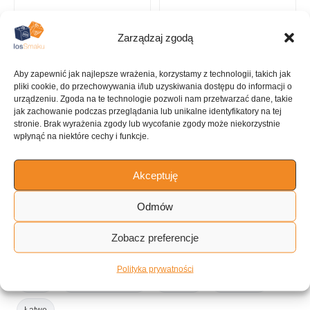
957 kcal
Wieprzowina
Zarządzaj zgodą
Aby zapewnić jak najlepsze wrażenia, korzystamy z technologii, takich jak
pliki cookie, do przechowywania i/lub uzyskiwania dostępu do informacji o
KUCHNIA
urządzeniu. Zgoda na te technologie pozwoli nam przetwarzać dane, takie
Amerykańska
jak zachowanie podczas przeglądania lub unikalne identyfikatory na tej
stronie. Brak wyrażenia zgody lub wycofanie zgody może niekorzystnie
wpłynąć na niektóre cechy i funkcje.
Akceptuję
ILOŚĆ PORCJI
~4 porcje
Odmów
Zobacz preferencje
Tagi:
Polityka prywatności
Mięso
Na pracujący dzień
Piekarnik
do 4 godzin
Łatwe