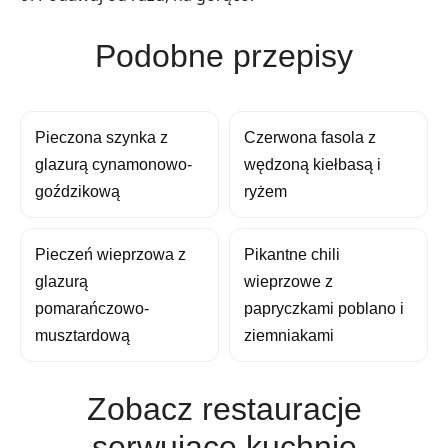
Podobne przepisy
Pieczona szynka z
Czerwona fasola z
glazurą cynamonowo-
wędzoną kiełbasą i
goździkową
ryżem
Pieczeń wieprzowa z
Pikantne chili
glazurą
wieprzowe z
pomarańczowo-
papryczkami poblano i
musztardową
ziemniakami
Zobacz restauracje
serwujące kuchnię