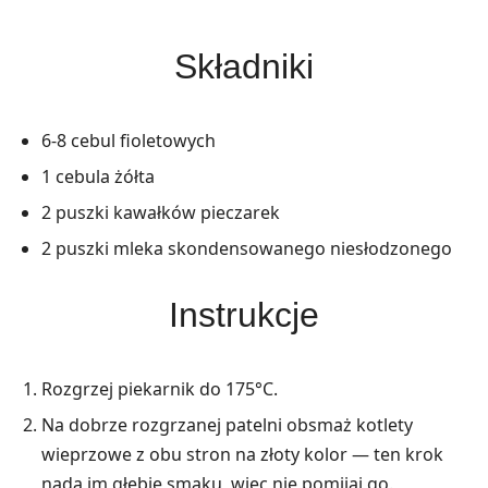
Składniki
6-8 cebul fioletowych
1 cebula żółta
2 puszki kawałków pieczarek
2 puszki mleka skondensowanego niesłodzonego
Instrukcje
Rozgrzej piekarnik do 175°C.
Na dobrze rozgrzanej patelni obsmaż kotlety
wieprzowe z obu stron na złoty kolor — ten krok
nada im głębię smaku, więc nie pomijaj go.