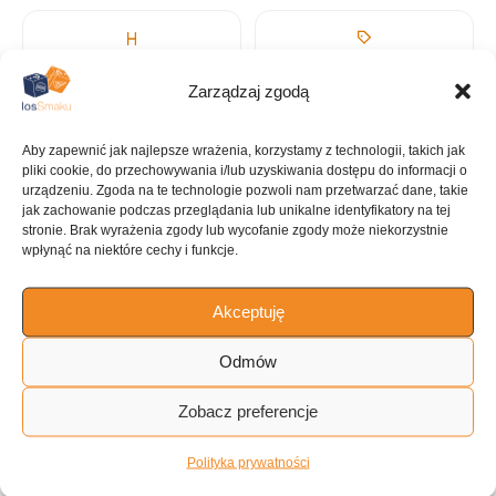
KALORIE
KATEGORIA
Zarządzaj zgodą
589 kcal
Dania
jednogarnkowe
Aby zapewnić jak najlepsze wrażenia, korzystamy z technologii, takich jak
pliki cookie, do przechowywania i/lub uzyskiwania dostępu do informacji o
urządzeniu. Zgoda na te technologie pozwoli nam przetwarzać dane, takie
jak zachowanie podczas przeglądania lub unikalne identyfikatory na tej
stronie. Brak wyrażenia zgody lub wycofanie zgody może niekorzystnie
wpłynąć na niektóre cechy i funkcje.
KUCHNIA
Amerykańska
Akceptuję
Odmów
ILOŚĆ PORCJI
Zobacz preferencje
~11 porcji
Polityka prywatności
Tagi: