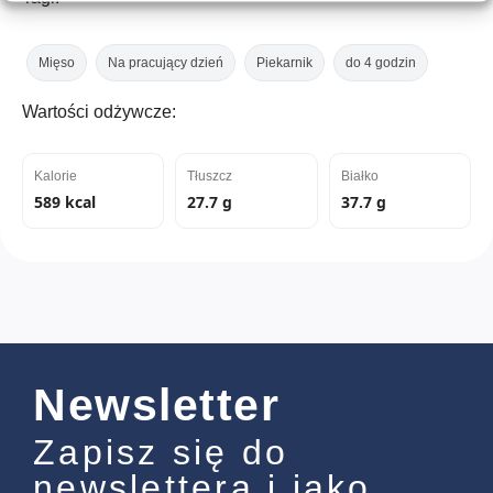
Mięso
Na pracujący dzień
Piekarnik
do 4 godzin
Wartości odżywcze:
Kalorie
Tłuszcz
Białko
589 kcal
27.7 g
37.7 g
Newsletter
Zapisz się do
newslettera i jako