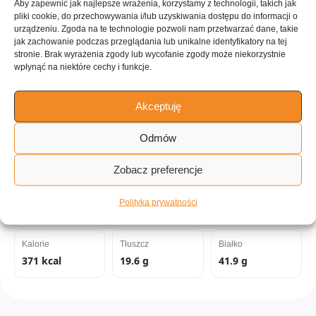
Aby zapewnić jak najlepsze wrażenia, korzystamy z technologii, takich jak
pliki cookie, do przechowywania i/lub uzyskiwania dostępu do informacji o
urządzeniu. Zgoda na te technologie pozwoli nam przetwarzać dane, takie
jak zachowanie podczas przeglądania lub unikalne identyfikatory na tej
stronie. Brak wyrażenia zgody lub wycofanie zgody może niekorzystnie
ILOŚĆ PORCJI
wpłynąć na niektóre cechy i funkcje.
~3 porcje
Akceptuję
Tagi:
Odmów
Zobacz preferencje
Mięso
Bardzo niskie węglowodany
do 60 minut
Łatwe
Wartości odżywcze:
Polityka prywatności
Kalorie
Tłuszcz
Białko
371 kcal
19.6 g
41.9 g