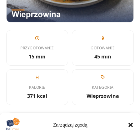
PRZYGOTOWANIE
GOTOWANIE
15 min
45 min
KALORIE
KATEGORIA
371 kcal
Wieprzowina
Zarządzaj zgodą
KUCHNIA
Amerykańska