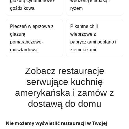
glazurą cynamonowo-
wędzoną kiełbasą i
goździkową
ryżem
Pieczeń wieprzowa z
Pikantne chili
glazurą
wieprzowe z
pomarańczowo-
papryczkami poblano i
musztardową
ziemniakami
Zobacz restauracje
serwujące kuchnię
amerykańska i zamów z
dostawą do domu
Nie możemy wyświetlić restauracji w Twojej