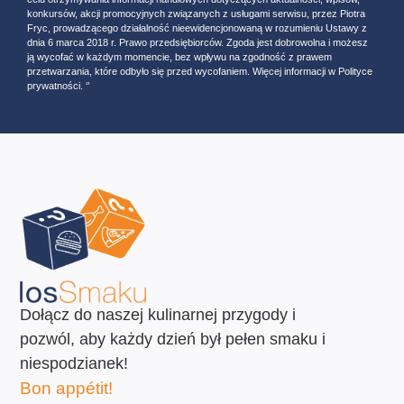
konkursów, akcji promocyjnych związanych z usługami serwisu, przez Piotra
Fryc, prowadzącego działalność nieewidencjonowaną w rozumieniu Ustawy z
dnia 6 marca 2018 r. Prawo przedsiębiorców. Zgoda jest dobrowolna i możesz
ją wycofać w każdym momencie, bez wpływu na zgodność z prawem
przetwarzania, które odbyło się przed wycofaniem. Więcej informacji w Polityce
prywatności. ‘’
Dołącz do naszej kulinarnej przygody i
pozwól, aby każdy dzień był pełen smaku i
niespodzianek!
Bon appétit!