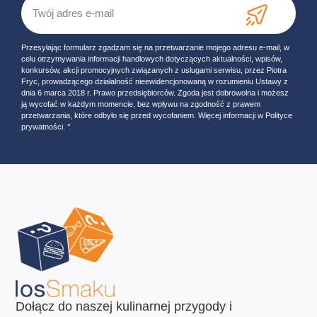
Przesyłając formularz zgadzam się na przetwarzanie mojego adresu e-mail, w
celu otrzymywania informacji handlowych dotyczących aktualności, wpisów,
konkursów, akcji promocyjnych związanych z usługami serwisu, przez Piotra
Fryc, prowadzącego działalność nieewidencjonowaną w rozumieniu Ustawy z
dnia 6 marca 2018 r. Prawo przedsiębiorców. Zgoda jest dobrowolna i możesz
ją wycofać w każdym momencie, bez wpływu na zgodność z prawem
przetwarzania, które odbyło się przed wycofaniem. Więcej informacji w Polityce
prywatności. ‘’
Dołącz do naszej kulinarnej przygody i