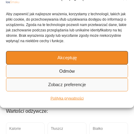
KUCHNIA
Amerykańska
Aby zapewnić jak najlepsze wrażenia, korzystamy z technologii, takich jak
pliki cookie, do przechowywania i/lub uzyskiwania dostępu do informacji o
urządzeniu. Zgoda na te technologie pozwoli nam przetwarzać dane, takie
jak zachowanie podczas przeglądania lub unikalne identyfikatory na tej
stronie. Brak wyrażenia zgody lub wycofanie zgody może niekorzystnie
ILOŚĆ PORCJI
wpłynąć na niektóre cechy i funkcje.
12 porcji
Akceptuję
Tagi:
Odmów
Zobacz preferencje
Warzywa
Mięso
Niemieckie
Europejskie
Na pracujący dzień
Łatwe
Polityka prywatności
Wartości odżywcze:
Kalorie
Tłuszcz
Białko