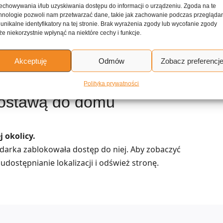
Miękkie ciasteczka dyniowe z cynamonem
echowywania i/lub uzyskiwania dostępu do informacji o urządzeniu. Zgoda na te
hnologie pozwoli nam przetwarzać dane, takie jak zachowanie podczas przegląda
 unikalne identyfikatory na tej stronie. Brak wyrażenia zgody lub wycofanie zgody
Ciasteczka czekoladowe z orzechami na maśle i
e niekorzystnie wpłynąć na niektóre cechy i funkcje.
tłuszczu roślinnym
Akceptuję
Odmów
Zobacz preferencj
erwujące kuchnię desery i
Polityka prywatności
ostawą do domu
 okolicy.
lądarka zablokowała dostęp do niej. Aby zobaczyć
udostępnianie lokalizacji i odśwież stronę.