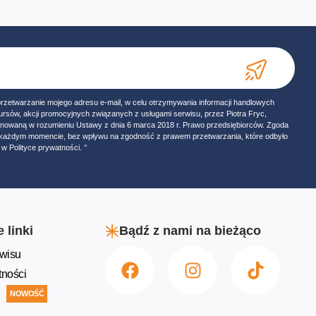
przetwarzanie mojego adresu e-mail, w celu otrzymywania informacji handlowych
ursów, akcji promocyjnych związanych z usługami serwisu, przez Piotra Fryc,
onowaną w rozumieniu Ustawy z dnia 6 marca 2018 r. Prawo przedsiębiorców. Zgoda
w każdym momencie, bez wpływu na zgodność z prawem przetwarzania, które odbyło
w Polityce prywatności. ‘’
 linki
Bądź z nami na bieżąco
wisu
tności
NOWOŚĆ