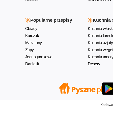
Popularne przepisy
Kuchnia 
Obiady
Kuchnia włosk
Kurczak
Kuchnia turec
Makarony
Kuchnia azjat
Zupy
Kuchnia weget
Jednogarnkowe
Kuchnia amer
Dania fit
Desery
Kodowan