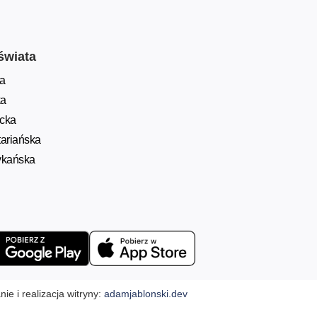
świata
a
ka
ycka
ariańska
ykańska
ie i realizacja witryny:
adamjablonski.dev