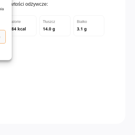
Wartości odżywcze:
nia
Kalorie
Tłuszcz
Białko
284 kcal
14.0 g
3.1 g
e