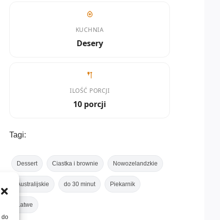
KUCHNIA
Desery
ILOŚĆ PORCJI
10 porcji
Tagi:
Dessert
Ciastka i brownie
Nowozelandzkie
Australijskie
do 30 minut
Piekarnik
Łatwe
, do