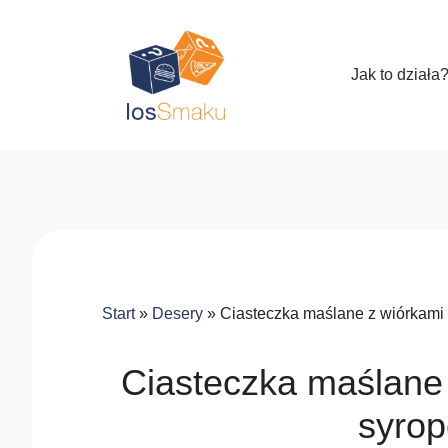
Jak to działa
Start
»
Desery
»
Ciasteczka maślane z wiórkami
Ciasteczka maślane
syrop