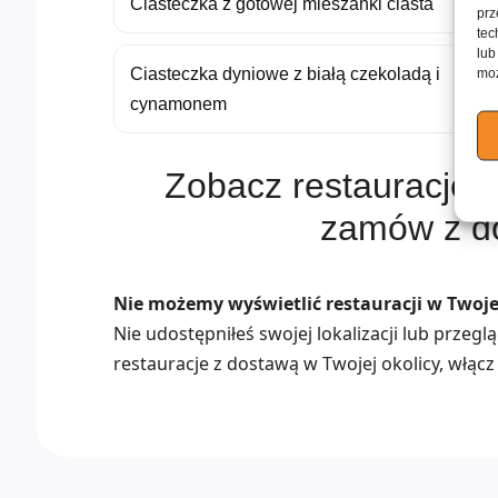
Ciasteczka z gotowej mieszanki ciasta
prz
tec
lub
Ciasteczka dyniowe z białą czekoladą i
moż
cynamonem
Zobacz restauracje s
zamów z d
Nie możemy wyświetlić restauracji w Twojej
Nie udostępniłeś swojej lokalizacji lub przeg
restauracje z dostawą w Twojej okolicy, włącz 