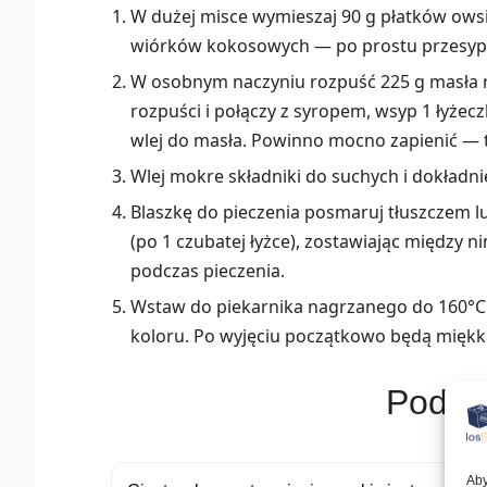
W dużej misce wymieszaj 90 g płatków owsia
wiórków kokosowych — po prostu przesyp w
W osobnym naczyniu rozpuść 225 g masła ra
rozpuści i połączy z syropem, wsyp 1 łyżecz
wlej do masła. Powinno mocno zapienić — 
Wlej mokre składniki do suchych i dokładni
Blaszkę do pieczenia posmaruj tłuszczem lu
(po 1 czubatej łyżce), zostawiając między n
podczas pieczenia.
Wstaw do piekarnika nagrzanego do 160°C i 
koloru. Po wyjęciu początkowo będą miękki
Podob
Aby