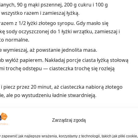
nych, 90 g mąki pszennej, 200 g cukru i 100 g
szystko razem i zamieszaj łyżką.
zem z 1/2 łyżki złotego syropu. Gdy masło się
kę sody oczyszczonej do 1 łyżki wrzątku, zamieszaj i
to normalne.
e wymieszaj, aż powstanie jednolita masa.
b wyłóż papierem. Nakładaj porcje ciasta łyżką stołową
imi trochę odstępu — ciasteczka trochę się rozleją
piecz przez 20 minut, aż ciasteczka nabiorą złotego
e, ale po wystudzeniu ładnie stwardnieją.
ne przepisy
Zarządzaj zgodą
 zapewnić jak najlepsze wrażenia, korzystamy z technologii, takich jak pliki cookie