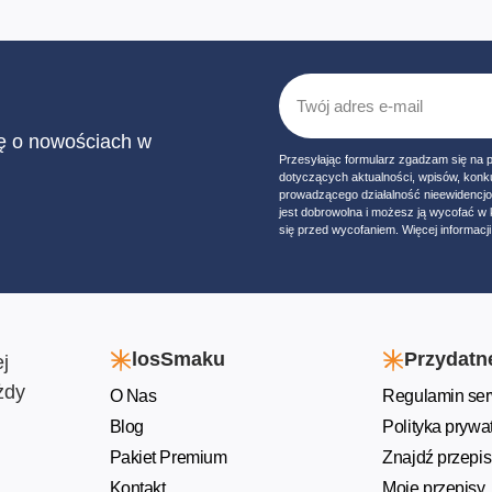
ię o nowościach w
Przesyłając formularz zgadzam się na 
dotyczących aktualności, wpisów, konk
prowadzącego działalność nieewidencj
jest dobrowolna i możesz ją wycofać 
się przed wycofaniem. Więcej informacji 
losSmaku
Przydatne
j
żdy
O Nas
Regulamin ser
Blog
Polityka prywa
Pakiet Premium
Znajdź przepis
Kontakt
Moje przepisy